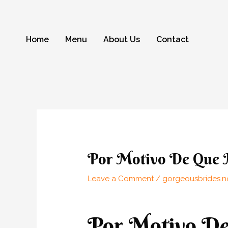
Skip
to
content
Home
Menu
About Us
Contact
Post
navigation
Por Motivo De Que 
Leave a Comment
/
gorgeousbrides.ne
Por Motivo D