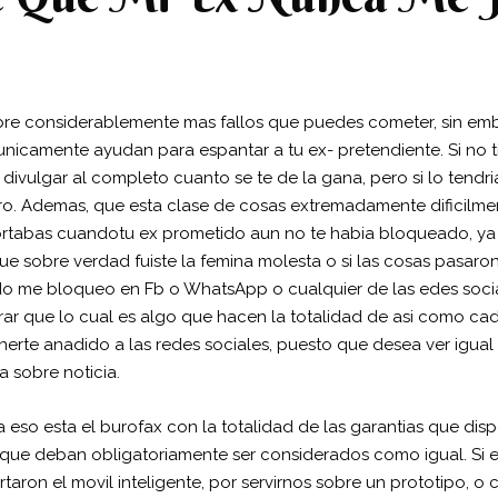
 considerablemente mas fallos que puedes cometer, sin emba
unicamente ayudan para espantar a tu ex- pretendiente. Si no 
divulgar al completo cuanto se te de la gana, pero si lo tendr
ro. Ademas, que esta clase de cosas extremadamente dificilme
rtabas cuandotu ex prometido aun no te habia bloqueado, ya
 sobre verdad fuiste la femina molesta o si las cosas pasaro
do me bloqueo en Fb o WhatsApp o cualquier de las edes soci
ar que lo cual es algo que hacen la totalidad de asi­ como cad
nerte anadido a las redes sociales, puesto que desea ver igual 
 sobre noticia.
a eso esta el burofax con la totalidad de las garantias que d
ue deban obligatoriamente ser considerados como igual. Si el
rtaron el movil inteligente, por servirnos sobre un prototipo, o