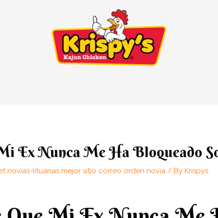
Mi Ex Nunca Me Ha Bloqueado S
t novias-lituanas mejor sitio correo orden novia
/ By
Krispys
e Que Mi Ex Nunca Me 