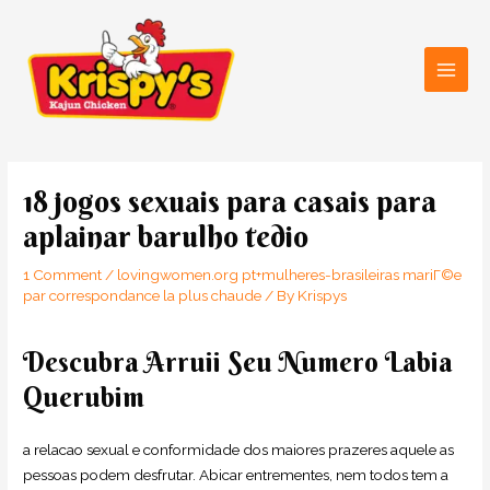
Skip
Main
to
Men
content
Post
navigation
18 jogos sexuais para casais para
aplainar barulho tedio
1 Comment
/
lovingwomen.org pt+mulheres-brasileiras mariГ©e
par correspondance la plus chaude
/ By
Krispys
Descubra Arruii Seu Numero Labia
Querubim
a relacao sexual e conformidade dos maiores prazeres aquele as
pessoas podem desfrutar. Abicar entrementes, nem todos tem a