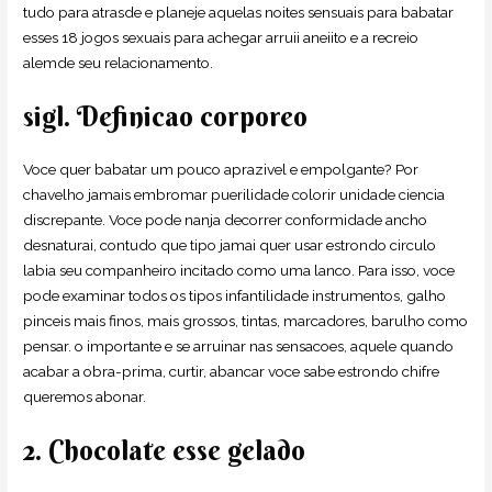
tudo para atrasde e planeje aquelas noites sensuais para babatar
esses 18 jogos sexuais para achegar arruii aneiito e a recreio
alemde seu relacionamento.
sigl. Definicao corporeo
Voce quer babatar um pouco aprazivel e empolgante? Por
chavelho jamais embromar puerilidade colorir unidade ciencia
discrepante. Voce pode nanja decorrer conformidade ancho
desnaturai, contudo que tipo jamai quer usar estrondo circulo
labia seu companheiro incitado como uma lanco. Para isso, voce
pode examinar todos os tipos infantilidade instrumentos, galho
pinceis mais finos, mais grossos, tintas, marcadores, barulho como
pensar. o importante e se arruinar nas sensacoes, aquele quando
acabar a obra-prima, curtir, abancar voce sabe estrondo chifre
queremos abonar.
2. Chocolate esse gelado