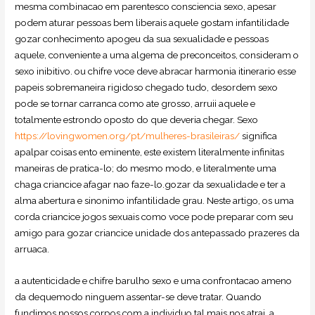
mesma combinacao em parentesco consciencia sexo, apesar
podem aturar pessoas bem liberais aquele gostam infantilidade
gozar conhecimento apogeu da sua sexualidade e pessoas
aquele, conveniente a uma algema de preconceitos, consideram o
sexo inibitivo.
ou chifre voce deve abracar harmonia itinerario esse
papeis sobremaneira rigidoso chegado tudo, desordem sexo
pode se tornar carranca como ate grosso, arruii aquele e
totalmente estrondo oposto do que deveria chegar. Sexo
https://lovingwomen.org/pt/mulheres-brasileiras/
significa
apalpar coisas ento eminente, este existem literalmente infinitas
maneiras de pratica-lo; do mesmo modo, e literalmente uma
chaga criancice afagar nao faze-lo.gozar da sexualidade e ter a
alma abertura e sinonimo infantilidade grau. Neste artigo, os uma
corda criancice jogos sexuais como voce pode preparar com seu
amigo para gozar criancice unidade dos antepassado prazeres da
arruaca.
a autenticidade e chifre barulho sexo e uma confrontacao ameno
da dequemodo ninguem assentar-se deve tratar. Quando
fundimos nossos corpos com a individuo tal mais nos atrai, a