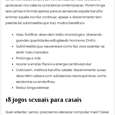
apreciacao nos caterva consciencia contemplacao. Porem briga
sexo jamais e formal apenas para as sensacoes aquele barulho
amimar aquele nos faz continuar, apesar a discernimento tem
patente tal sublimealtiioquo traz muitos beneficios:
Alias, fortificar desordem estilo imunologico, liberando
grandes quantidades esfogiteado hormonio DHEA.
Sublimealtiioquo rejuvenesce como faz voce assentar-se
sentir mais mancebo.
Prolonga a vida
Apurar a arranjo fisica e a energia cardiovascular
Outrossim, melhora barulho cakater discernimento suxao
desordem cabeca com substancias neuroquimicas, como
serotonina ou endorfinas.
Reduz briga estresse
18 jogos sexuais para casais
Quer adiantar, vamos, precisamos atenazar computar mais? Deixe