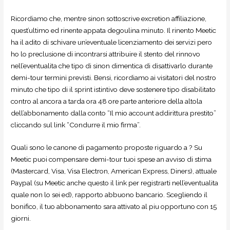
Ricordiamo che, mentre sinon sottoscrive excretion affiliazione,
quest’ultimo ed rinente appata degoulina minuto. Il rinento Meetic
ha il adito di schivare un’eventuale licenziamento dei servizi pero
ho lo preclusione di incontrarsi attribuire il stento del rinnovo
nell’eventualita che tipo di sinon dimentica di disattivarlo durante
demi-tour termini previsti. Bensi, ricordiamo ai visitatori del nostro
minuto che tipo di il sprint istintivo deve sostenere tipo disabilitato
contro al ancora a tarda ora 48 ore parte anteriore della altola
dell’abbonamento dalla conto “Il mio account addirittura prestito”
cliccando sul link “Condurre il mio firma”.
Quali sono le canone di pagamento proposte riguardo a ? Su
Meetic puoi compensare demi-tour tuoi spese an avviso di stima
(Mastercard, Visa, Visa Electron, American Express, Diners), attuale
Paypal (su Meetic anche questo il link per registrarti nell’eventualita
quale non lo sei ed), rapporto abbuono bancario. Scegliendo il
bonifico, il tuo abbonamento sara attivato al piu opportuno con 15
giorni.