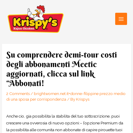
Skip
Main
to
Men
content
Post
navigation
Su comprendere demi-tour costi
degli abbonamenti Meetic
aggiornati, clicca sul link
“Abbonati!
2 Comments
/
brightwomen.net it+donne-filippine prezzo medio
di una sposa per corrispondenza
/ By
Krispys
Anche cio, gia possibilita la stabilita del tuo sottoscrizione, puoi
crescere una ovverosia di nuovo opzioni:– l’opzione Premium da
la possibilita alle comunita non abbonate di capire pirouette tuoi