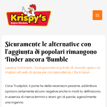
Skip
Main
to
Men
content
Post
navigation
Sicuramente le alternative con
l’aggiunta di popolari rimangono
Tinder ancora Bumble
Leave a Comment
/
lovingwomen.org it+siti-di-incontri-greci i 10
migliori siti web di sposa per corrispondenza
/ By
Krispys
Circa Trustpilot, il porta ha delle recensioni pessime, addirittura
opinioni certamente alcuno negative anche in molti lo definiscono,
in assenza di riserva termini o strani giri di parole, agevolmente
una inganno.