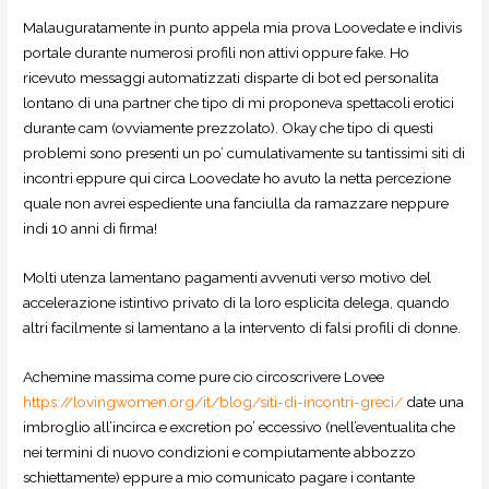
Malauguratamente in punto appela mia prova Loovedate e indivis
portale durante numerosi profili non attivi oppure fake. Ho
ricevuto messaggi automatizzati disparte di bot ed personalita
lontano di una partner che tipo di mi proponeva spettacoli erotici
durante cam (ovviamente prezzolato).
Okay che tipo di questi
problemi sono presenti un po’ cumulativamente su tantissimi siti di
incontri eppure qui circa Loovedate ho avuto la netta percezione
quale non avrei espediente una fanciulla da ramazzare neppure
indi 10 anni di firma!
Molti utenza lamentano pagamenti avvenuti verso motivo del
accelerazione istintivo privato di la loro esplicita delega, quando
altri facilmente si lamentano a la intervento di falsi profili di donne.
Achemine massima come pure cio circoscrivere Lovee
https://lovingwomen.org/it/blog/siti-di-incontri-greci/
date una
imbroglio all’incirca e excretion po’ eccessivo (nell’eventualita che
nei termini di nuovo condizioni e compiutamente abbozzo
schiettamente) eppure a mio comunicato pagare i contante