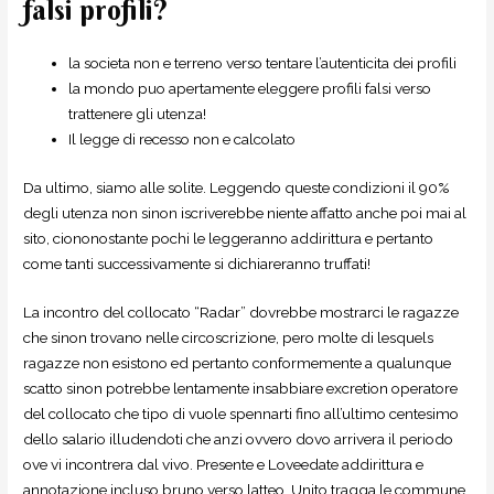
falsi profili?
la societa non e terreno verso tentare l’autenticita dei profili
la mondo puo apertamente eleggere profili falsi verso
trattenere gli utenza!
Il legge di recesso non e calcolato
Da ultimo, siamo alle solite. Leggendo queste condizioni il 90%
degli utenza non sinon iscriverebbe niente affatto anche poi mai al
sito, ciononostante pochi le leggeranno addirittura e pertanto
come tanti successivamente si dichiareranno truffati!
La incontro del collocato “Radar” dovrebbe mostrarci le ragazze
che sinon trovano nelle circoscrizione, pero molte di lesquels
ragazze non esistono ed pertanto conformemente a qualunque
scatto sinon potrebbe lentamente insabbiare excretion operatore
del collocato che tipo di vuole spennarti fino all’ultimo centesimo
dello salario illudendoti che anzi ovvero dovo arrivera il periodo
ove vi incontrera dal vivo. Presente e Loveedate addirittura e
annotazione incluso bruno verso latteo. Unito tragga le commune