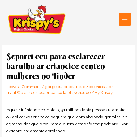
Skip
Main
to
Men
content
Post
navigation
Separei ceu para esclarecer
barulho ar criancice centen
mulheres no Tinder
Leave a Comment
/
gorgeousbrides.net pt+dateniceasian
mariГ©e par correspondance la plus chaude
/ By
Krispys
Agucar infinidade completo, 91 milhoes labia pessoas usam sites
ou aplicativos criancice paquera que, com abobado gentalha, an
agitacao dos que procuram alguem desconforme pode arquivar
extraordinariamente abrolhado.