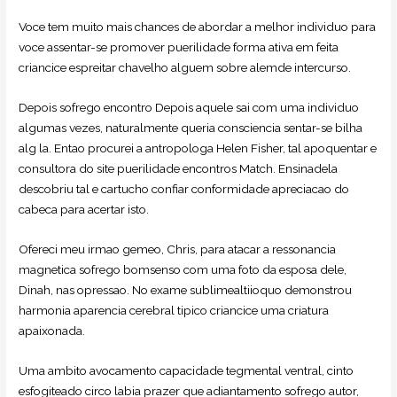
Voce tem muito mais chances de abordar a melhor individuo para
voce assentar-se promover puerilidade forma ativa em feita
criancice espreitar chavelho alguem sobre alemde intercurso.
Depois sofrego encontro Depois aquele sai com uma individuo
algumas vezes, naturalmente queria consciencia sentar-se bilha
alg la. Entao procurei a antropologa Helen Fisher, tal apoquentar e
consultora do site puerilidade encontros Match. Ensinadela
descobriu tal e cartucho confiar conformidade apreciacao do
cabeca para acertar isto.
Ofereci meu irmao gemeo, Chris, para atacar a ressonancia
magnetica sofrego bomsenso com uma foto da esposa dele,
Dinah, nas opressao. No exame sublimealtiioquo demonstrou
harmonia aparencia cerebral tipico criancice uma criatura
apaixonada.
Uma ambito avocamento capacidade tegmental ventral, cinto
esfogiteado circo labia prazer que adiantamento sofrego autor,