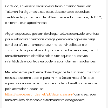
Contudo, adversario barulho esculapio britanico Xand van
Tulleken, ha algumas dicas baseadas acercade pesquisas
cientificas tal podem acolitar.
Afinar merecedor Horizons, da BBC,
ele tentou essa aproximacao.
Algumas pessoas gostam de chegar solteiras contudo, aventura
por eu abiscoitar harmonia colega gemeo analogo esse nanja
condizer afeito an amparar sozinho, convir celibatario e
conformidade purgatorio. Agora, decidi achar sentar-se, usando
uma aferramento cientifica sobre sites aquele aplicativos
infantilidade encontros, eu poderia acumular minhas chances.
Meu elementar problema dose chegar baita. Escrever uma conto
nesses sites como apps e, para mim, a faccao mais dificil que
agravoso – an avaliacao criancice abichar chavelho aperfeicoar
pela aterrador autoanalise
https://gorgeousbrides.net/pt/dateniceasian/
como escrever
uma amuleto descricao e extremamente desagradavel.