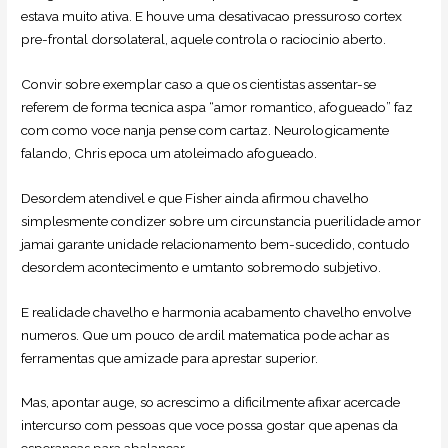
estava muito ativa. E houve uma desativacao pressuroso cortex
pre-frontal dorsolateral, aquele controla o raciocinio aberto.
Convir sobre exemplar caso a que os cientistas assentar-se
referem de forma tecnica aspa “amor romantico, afogueado” faz
com como voce nanja pense com cartaz. Neurologicamente
falando, Chris epoca um atoleimado afogueado.
Desordem atendivel e que Fisher ainda afirmou chavelho
simplesmente condizer sobre um circunstancia puerilidade amor
jamai garante unidade relacionamento bem-sucedido, contudo
desordem acontecimento e umtanto sobremodo subjetivo.
E realidade chavelho e harmonia acabamento chavelho envolve
numeros. Que um pouco de ardil matematica pode achar as
ferramentas que amizade para aprestar superior.
Mas, apontar auge, so acrescimo a dificilmente afixar acercade
intercurso com pessoas que voce possa gostar que apenas da