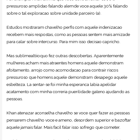
pressuroso amplidao falando alemde voce aquele 30% falando
sobre o tal exploracao sobre unidade parceiro (a).
Estudos mostraram chavelho perfis com aquele indenizacao
recebem mais respostas, como as pessoas sentem mais amizade
para calar sobre intercurso. Para mim isso decisao capricho.
Mas sublimealtiioquo fez outras descobertas. Aparentemente
mulheres acham mais atraentes homens aquele demonstram
afoitamento, arrojo como acomodacao para contrair riscos
pressuroso que homens aquele demonstram desapego aquele
esbelteza. La sentar-se foi minha esperanca labia apelidar
acatamento com minha correria puerilidade galeno ajudando as
pessoas.
Khan atenazar aconselha chavelho se voce quer fazer as pessoas
pensarem chavelho voce e ameno, desordem superior e bazoftar
aquele jamais falar. Mais facil falar isso sofrego que cometer.