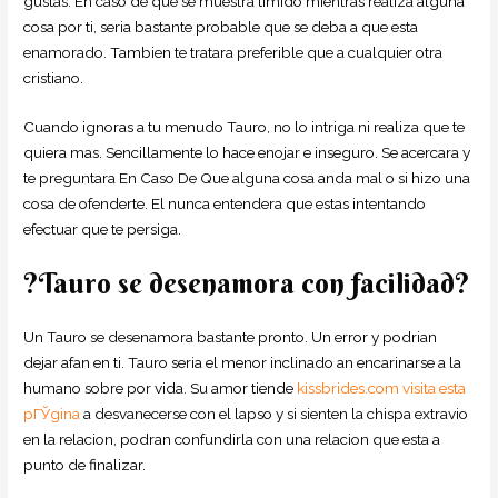
gustas. En caso de que se muestra timido mientras realiza alguna
cosa por ti, seri­a bastante probable que se deba a que esta
enamorado. Tambien te tratara preferible que a cualquier otra
cristiano.
Cuando ignoras a tu menudo Tauro, no lo intriga ni realiza que te
quiera mas. Sencillamente lo hace enojar e inseguro. Se acercara y
te preguntara En Caso De Que alguna cosa anda mal o si hizo una
cosa de ofenderte. El nunca entendera que estas intentando
efectuar que te persiga.
?Tauro se desenamora con facilidad?
Un Tauro se desenamora bastante pronto. Un error y podrian
dejar afan en ti. Tauro seri­a el menor inclinado an encarinarse a la
humano sobre por vida. Su amor tiende
kissbrides.com visita esta
pГЎgina
a desvanecerse con el lapso y si sienten la chispa extravio
en la relacion, podran confundirla con una relacion que esta a
punto de finalizar.