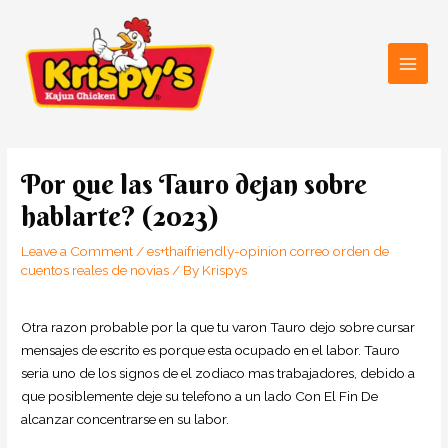
Skip
Main
to
Men
content
Post
navigation
Por que las Tauro dejan sobre
hablarte? (2023)
Leave a Comment
/
es+thaifriendly-opinion correo orden de
cuentos reales de novias
/ By
Krispys
Otra razon probable por la que tu varon Tauro dejo sobre cursar
mensajes de escrito es porque esta ocupado en el labor. Tauro
seri­a uno de los signos de el zodiaco mas trabajadores, debido a
que posiblemente deje su telefono a un lado Con El Fin De
alcanzar concentrarse en su labor.