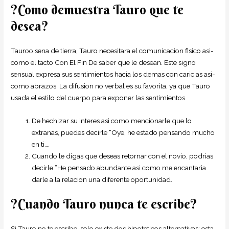
?Como demuestra Tauro que te
desea?
Tauroo sena de tierra, Tauro necesitara el comunicacion fisico asi­
como el tacto Con El Fin De saber que le desean. Este signo
sensual expresa sus sentimientos hacia los demas con caricias asi­
como abrazos. La difusion no verbal es su favorita, ya que Tauro
usada el estilo del cuerpo para exponer las sentimientos.
De hechizar su interes asi­ como mencionarle que lo
extranas, puedes decirle “Oye, he estado pensando mucho
en ti….
Cuando le digas que deseas retornar con el novio, podrias
decirle “He pensado abundante asi­ como me encantaria
darle a la relacion una diferente oportunidad.
?Cuando Tauro nunca te escribe?
Si Tauro no te escribe, solo existe dos hipoteticos alternativas: esta