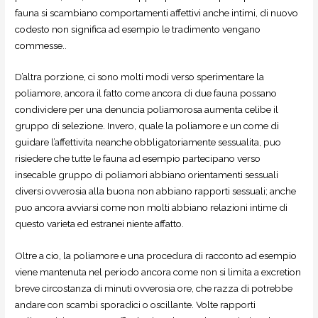
fauna si scambiano comportamenti affettivi anche intimi, di nuovo
codesto non significa ad esempio le tradimento vengano
commesse..
D’altra porzione, ci sono molti modi verso sperimentare la
poliamore, ancora il fatto come ancora di due fauna possano
condividere per una denuncia poliamorosa aumenta celibe il
gruppo di selezione. Invero, quale la poliamore e un come di
guidare l’affettivita neanche obbligatoriamente sessualita, puo
risiedere che tutte le fauna ad esempio partecipano verso
insecable gruppo di poliamori abbiano orientamenti sessuali
diversi ovverosia alla buona non abbiano rapporti sessuali; anche
puo ancora avviarsi come non molti abbiano relazioni intime di
questo varieta ed estranei niente affatto.
Oltre a cio, la poliamore e una procedura di racconto ad esempio
viene mantenuta nel periodo ancora come non si limita a excretion
breve circostanza di minuti ovverosia ore, che razza di potrebbe
andare con scambi sporadici o oscillante. Volte rapporti