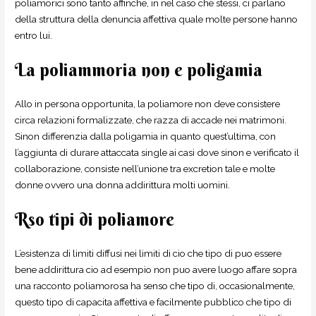
poliamorici sono tanto affinche, in nel caso che stessi, ci parlano
della struttura della denuncia affettiva quale molte persone hanno
entro lui.
La poliammoria non e poligamia
Allo in persona opportunita, la poliamore non deve consistere
circa relazioni formalizzate, che razza di accade nei matrimoni.
Sinon differenzia dalla poligamia in quanto quest’ultima, con
l’aggiunta di durare attaccata single ai casi dove sinon e verificato il
collaborazione, consiste nell’unione tra excretion tale e molte
donne ovvero una donna addirittura molti uomini.
Rso tipi di poliamore
L’esistenza di limiti diffusi nei limiti di cio che tipo di puo essere
bene addirittura cio ad esempio non puo avere luogo affare sopra
una racconto poliamorosa ha senso che tipo di, occasionalmente,
questo tipo di capacita affettiva e facilmente pubblico che tipo di