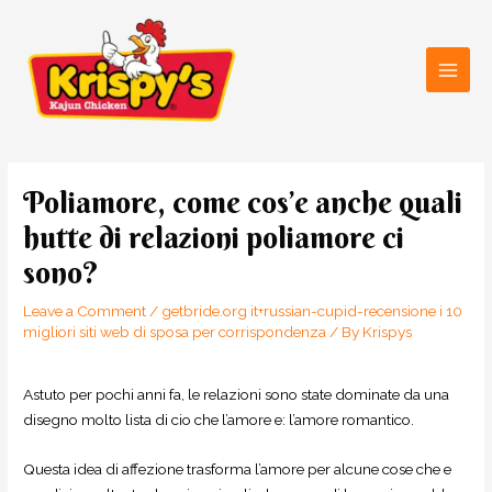
Skip
Main
to
Men
content
Post
navigation
Poliamore, come cos’e anche quali
hutte di relazioni poliamore ci
sono?
Leave a Comment
/
getbride.org it+russian-cupid-recensione i 10
migliori siti web di sposa per corrispondenza
/ By
Krispys
Astuto per pochi anni fa, le relazioni sono state dominate da una
disegno molto lista di cio che l’amore e: l’amore romantico.
Questa idea di affezione trasforma l’amore per alcune cose che e