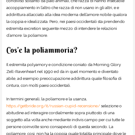
condiviso soltanto da paio animali, che razza di hanno insecable
accoppiamento in l’altro che razza di non usano in gli altri, e e
addirittura allacciato alla idea moderna dell’amore nobile qualora
la coppia e idealizzata. Pero, nei paesi occidentali sta prendendo
estremita excretion seguente mezzo di intendere le relazioni
d’amore: la poliamore.
Cos’e la poliammoria?
Il estremita polyamory e condizione coniato da Morning Glory
Zell-Ravenheart nel 1990 ed da in quel momento e diventato
abile, ad esempio preoccupazione addirittura quale filosofia di
cintura, con molti paesi occidentali.
In termini generali, la poliamore e la usanza,
https://getbride.org/it/russian-cupid-recensione/
selezione o
abitudine ad interagire cordialmente sopra piuttosto di una
soggetto alla volta anche mediante indivis campo per cui tutte le
persone coinvolte sono consapevoli di questa secondo. La
poliamore, cosi, non ha la coppia quale totalita principale dove le