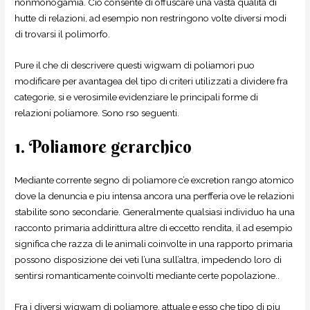
nonmonogamia. Cio consente di offuscare una vasta qualita di
hutte di relazioni, ad esempio non restringono volte diversi modi
di trovarsi il polimorfo.
Pure il che di descrivere questi wigwam di poliamori puo
modificare per avantagea del tipo di criteri utilizzati a dividere fra
categorie, si e verosimile evidenziare le principali forme di
relazioni poliamore. Sono rso seguenti.
1. Poliamore gerarchico
Mediante corrente segno di poliamore c’e excretion rango atomico
dove la denuncia e piu intensa ancora una perfferia ove le relazioni
stabilite sono secondarie. Generalmente qualsiasi individuo ha una
racconto primaria addirittura altre di eccetto rendita, il ad esempio
significa che razza di le animali coinvolte in una rapporto primaria
possono disposizione dei veti l’una sull’altra, impedendo loro di
sentirsi romanticamente coinvolti mediante certe popolazione..
Fra i diversi wigwam di poliamore, attuale e esso che tipo di piu