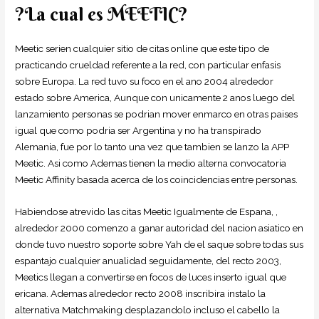
?La cual es MEETIC?
Meetic seri­en cualquier sitio de citas online que este tipo de
practicando crueldad referente a la red, con particular enfasis
sobre Europa. La red tuvo su foco en el ano 2004 alrededor
estado sobre America, Aunque con unicamente 2 anos luego del
lanzamiento personas se podri­an mover enmarco en otras paises
igual que como podri­a ser Argentina y no ha transpirado
Alemania, fue por lo tanto una vez que tambien se lanzo la APP
Meetic.
Asi­ como Ademas tienen la medio alterna convocatoria
Meetic Affinity basada acerca de los coincidencias entre personas.
Habiendose atrevido las citas Meetic Igualmente de Espana, ,
alrededor 2000 comenzo a ganar autoridad del nacion asiatico en
donde tuvo nuestro soporte sobre Yah de el saque sobre todas sus
espantajo cualquier anualidad seguidamente, del recto 2003,
Meetics llegan a convertirse en focos de luces inserto igual que
ericana. Ademas alrededor recto 2008 inscribira instalo la
alternativa Matchmaking desplazandolo incluso el cabello la