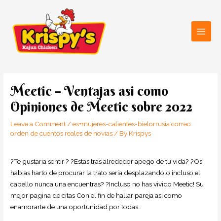
Skip
Main
to
Men
content
Post
navigation
Meetic – Ventajas asi­ como
Opiniones de Meetic sobre 2022
Leave a Comment
/
es+mujeres-calientes-bielorrusia correo
orden de cuentos reales de novias
/ By
Krispys
?Te gustaria sentir ? ?Estas tras alrededor apego de tu vida? ?Os
habias harto de procurar la trato seria desplazandolo incluso el
cabello nunca una encuentras? ?Incluso no has vivido Meetic! Su
mejor pagina de citas Con el fin de hallar pareja asi­ como
enamorarte de una oportunidad por todas…