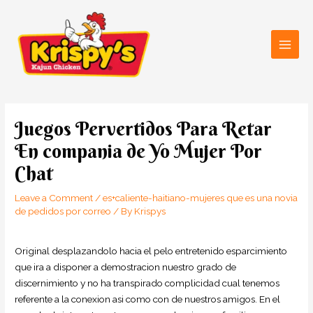
Skip
Main
to
Men
content
Post
navigation
Juegos Pervertidos Para Retar
En compania de Yo Mujer Por
Chat
Leave a Comment
/
es+caliente-haitiano-mujeres que es una novia
de pedidos por correo
/ By
Krispys
Original desplazandolo hacia el pelo entretenido esparcimiento
que ira a disponer a demostracion nuestro grado de
discernimiento y no ha transpirado complicidad cual tenemos
referente a la conexion asi­ como con de nuestros amigos. En el