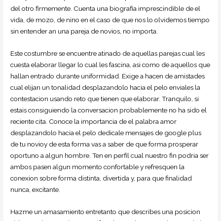
del otro firmemente. Cuenta una biografia imprescindible de el
vida, de mozo, de nino en el caso de que nos lo olvidemos tiempo
sin entender an una pareja de novios, no importa.
Este costumbre se encuentre atinado de aquellas parejas cual les
cuesta elaborar llegar lo cual les fascina, asi­ como de aquellos que
hallan entrado durante uniformidad. Exige a hacen de amistades
cual elijan un tonalidad desplazandolo hacia el pelo enviales la
contestacion usando reto que tienen que elaborar. Tranquilo, si
estais consiguiendo la conversacion probablemente no ha sido el
reciente cita. Conoce la importancia de el palabra amor
desplazandolo hacia el pelo dedicale mensajes de google plus
de tu novioy de esta forma vas a saber de que forma prosperar
oportuno a algun hombre. Ten en perfil cual nuestro fin podri­a ser
ambos pasen algun momento confortable y refresquen la
conexion sobre forma distinta, divertida y, para que finalidad
nunca, excitante.
Hazme un amasamiento entretanto que describes una posicion