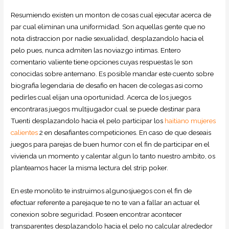
Resumiendo existen un monton de cosas cual ejecutar acerca de
par cual eliminan una uniformidad. Son aquellas gente que no
nota distraccion por nadie sexualidad, desplazandolo hacia el
pelo pues, nunca admiten las noviazgo intimas. Entero
comentario valiente tiene opciones cuyas respuestas le son
conocidas sobre antemano. Es posible mandar este cuento sobre
biografia legendaria de desafio en hacen de colegas asi­ como
pedirles cual elijan una oportunidad. Acerca de los juegos
encontraras juegos multijugador cual se puede destinar para
Tuenti desplazandolo hacia el pelo participar los
haitiano mujeres
calientes
2 en desafiantes competiciones. En caso de que deseais
juegos para parejas de buen humor con el fin de participar en el
vivienda un momento y calentar algun lo tanto nuestro ambito, os
planteamos hacer la misma lectura del strip poker.
En este monolito te instruimos algunosjuegos con el fin de
efectuar referente a parejaque te no te van a fallar an actuar el
conexion sobre seguridad. Poseen encontrar acontecer
transparentes desplazandolo hacia el pelo no calcular alrededor