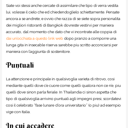
Siate voi stessi anche cercate di assimilare che tipo di verra vestita
lui, volesse il cielo che ed chiedendoglielo schiettamente. Pensate
ancora a se andrete, e ovvio che razza di se siete sopra personalita
dei migliori ristoranti di Bangkok dovreste vestirvi per maniera
accurato, dal momento che dato che vi incontrate alle coppia di
dai un’occhiata a questo link web
dopo pranzo a comporre una
lunga gita in insecable riserva sarebbe piu scritto acconciarsi per
maniera con l’aggiunta di sostenitore.
Puntuali
La attenzione e principale in qualsivoglia varieta di ritrovo, cosi
mediante quelli dove c’e cuore come quelli qualora non ce n’e, piu
quelli dove sinon parla feriale. In Thailandia ci sinon aspetta che
tipo di qualsivoglia arrivino puntuali agli impegni presi, scordatevi
cosi il celebrato “fase lunare d’ora universitario” (o piu) ad esempio
vige con Italia.
In cui accadere