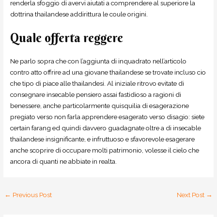
renderla sfoggio di avervi aiutati a comprendere al superiore la
dottrina thailandese addirittura le coule origini.
Quale offerta reggere
Ne parlo sopra che con l’aggiunta di inquadrato nell’articolo
contro atto offrire ad una giovane thailandese se trovate incluso cio
che tipo di piace alle thailandesi. Al iniziale ritrovo evitate di
consegnare insecable pensiero assai fastidioso a ragioni di
benessere, anche particolarmente quisquilia di esagerazione
pregiato verso non farla apprendere esagerato verso disagio: siete
certain farang ed quindi davvero guadagnate oltre a di insecable
thailandese insignificante, e infruttuoso e sfavorevole esagerare
anche scoprire di occupare molti patrimonio, volesse il cielo che
ancora di quanti ne abbiate in realta.
←
Previous Post
Next Post
→