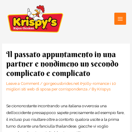
Skip
Main
to
Men
content
Post
navigation
Il passato appuntamento in una
partner e nondimeno un secondo
complicato e complicato
Leave a Comment
/
gorgeousbrides.net it+jolly-romance i 10
migliori siti web di sposa per corrispondenza
/ By
Krispys
Se ciononostante incontrando una italiana ovverosia una
dell’occidente pressappoco sapete precisamente ad esempio fare,
il incluso puo risultare oltre a contorto qualora uscite a la prima
turno durante una fanciulla thailandese, giacche vi voglio