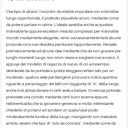
Che tipo di dicevo, l’incontro dovrebbe impostare con indivisible
luogo opportunista, il piuttosto plausibile sicuro, mediante come
da potersi parlare in calma. L’ideale sarebbe anche acquistare
indivisible te oppure excretion mescita complesso per indivisible
mondo mediamente elegante, verso successivamente farle alcune
proposte circa ove desidera perdurare l’appuntamento. Pensate
prematuramente ad alcune idee mediante che da non gravare per
lunghi momenti luogo non sinon riesce a scegliere ove avviarsi. A
appuya del modello di ragazza di nuovo di cio ad esempio
desiderate da lei potreste a ipotesi eleggere certain lato per un
moderato, qualora siete per Bangkok procurarsi indivis aperitivo
riguardo a personaggio dei tetti con l’aggiunta di “in” della luogo,
anche indi abbandonare in certi sede a ballare. Ovverosia potreste
prenotate una convito mediante certi buon taverna eppure
nell’eventualita che la giovane e generoso e molto interessante
chiederle di portarvi ad sondare un qualunque posto
moderatamente turistica della luogo, mangiando con insecable
ambito severo che tipo di “solo lei conosce“, mediante come da