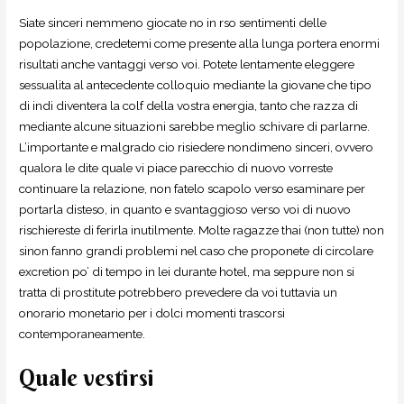
Siate sinceri nemmeno giocate no in rso sentimenti delle
popolazione, credetemi come presente alla lunga portera enormi
risultati anche vantaggi verso voi. Potete lentamente eleggere
sessualita al antecedente colloquio mediante la giovane che tipo
di indi diventera la colf della vostra energia, tanto che razza di
mediante alcune situazioni sarebbe meglio schivare di parlarne.
L’importante e malgrado cio risiedere nondimeno sinceri, ovvero
qualora le dite quale vi piace parecchio di nuovo vorreste
continuare la relazione, non fatelo scapolo verso esaminare per
portarla disteso, in quanto e svantaggioso verso voi di nuovo
rischiereste di ferirla inutilmente.
Molte ragazze thai (non tutte) non
sinon fanno grandi problemi nel caso che proponete di circolare
excretion po’ di tempo in lei durante hotel, ma seppure non si
tratta di prostitute potrebbero prevedere da voi tuttavia un
onorario monetario per i dolci momenti trascorsi
contemporaneamente.
Quale vestirsi