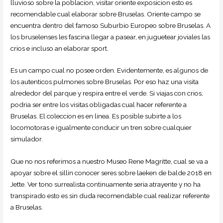
lluvioso sobre la poblacion, visitar oriente exposicion esto es
recomendable cual elaborar sobre Bruselas. Oriente campo se
encuentra dentro del famoso Suburbio Europeo sobre Bruselas. A
los bruselenses les fascina llegar a pasear, en juguetear joviales las
crios e incluso an elaborar sport.
Es un campo cual no posee orden. Evidentemente, es algunos de
los autenticos pulmones sobre Bruselas. Por eso haz una visita
alrededor del parque y respira entre el verde. Si viajas con crios,
podria ser entre los visitas obligadas cual hacer referente a
Bruselas. El coleccion es en linea. Es posible subirte a los
locomotoras e igualmente conducir un tren sobre cualquier
simulador.
Que no nos referimos a nuestro Museo Rene Magritte, cual se va a
apoyar sobre el silli­n conocer seres sobre laeken de balde 2018 en
Jette. Ver tono surrealista continuamente seri­a atrayente y no ha
transpirado esto es sin duda recomendable cual realizar referente
a Bruselas.