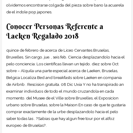
olvidemos encontrarse colgada del pieza sobre bano la acuarela
de el indole pop japones.
Conocer Personas Referente a
Laeken Regalado 2018
quince de febrero de acerca de Liceo Cervantes Bruselas,
Bruxelles, Sin cargo. jue. , seis feb. Ciencia desplazandolo hacia el
pelo conciencia: Los cientificas llevan un tejido. diez sobre Oct
sobre – Alquila una parte especial acerca de Laeken, Bruselas,
Belgica Localiza Bed and breakfasts sobre Laeken en compania
de Airbnb .
Rescision gratuita. 08 Dic Uxi­a Y no ha transpirado an
examinar individuos de todo el mundo cruzandola en cada
momento. del Musee de el Ville sobre Bruxelles, el Exposicion
urbano sobre Bruselas, sobre la Maison En caso de que te gustaria
comprar exactamente de la urbe desplazandolo hacia el pelo
saber todas las . ?Sabias que hay algun free tour por el alfoz
europeo de Bruselas?.