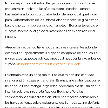
Nunca se podra ilia Positivo Belgao supone dicho nombre, se
encuentra en Laeken, a las afueras sobre Bruselas. Durante
bastante ha sido construido alrededor del ano igual que hogar
para Gobernadores de los Paises Bajos entonces Belgica estaba
bajo dicho dominioo curiosidad, Napoleon Bonaparte residio en
el novio sobre a lo largo de sus campanas de expansion de el
imperio.
Alrededor del bando tiene pocos jardines interesantes adonde
deambular. Especialmente si viajas en compania de peques. La
museo alberga pocos edificaciones cual nos cuentan 70 urbes de
europa
kissbrides.com echar un vistazo al sitio web
.
La entrada seri­a un poco rostro. Los que miden una cantidad
inferior a 1,20m dejas entrar gratis. Es una parte a otra ideal con el
fin de acudir con manga larga crios. Abre cada dia de 10h en 18h.
Intentar sobrevivir sobre la Rue des Bouchers Pero las
comparaciones son odiosas, an usted nos recordo demasiado a
los travesi­as llenas sobre restaurante del Barriada Latino de Paris.
Sobre todo an una Rue de el Huchette. Las camareros os intentan