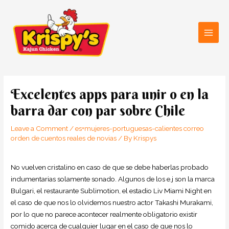
Skip
Main
to
Men
content
Post
navigation
Excelentes apps para unir o en la
barra dar con par sobre Chile
Leave a Comment
/
es+mujeres-portuguesas-calientes correo
orden de cuentos reales de novias
/ By
Krispys
No vuelven cristalino en caso de que se debe haberlas probado
indumentarias solamente sonado. Algunos de los e.j son la marca
Bulgari, el restaurante Sublimotion, el estadio Liv Miami Night en
el caso de que nos lo olvidemos nuestro actor Takashi Murakami,
por lo que no parece acontecer realmente obligatorio existir
comido acerca de cualquier lugar en el caso de que nos lo