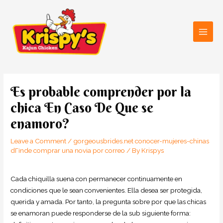
Skip
Main
to
Men
content
Post
navigation
Es probable comprender por la
chica En Caso De Que se
enamoro?
Leave a Comment
/
gorgeousbrides.net conocer-mujeres-chinas
dГіnde comprar una novia por correo
/ By
Krispys
Cada chiquilla suena con permanecer continuamente en
condiciones que le sean convenientes. Ella desea ser protegida,
querida y amada. Por tanto, la pregunta sobre por que las chicas
se enamoran puede responderse de la sub siguiente forma: