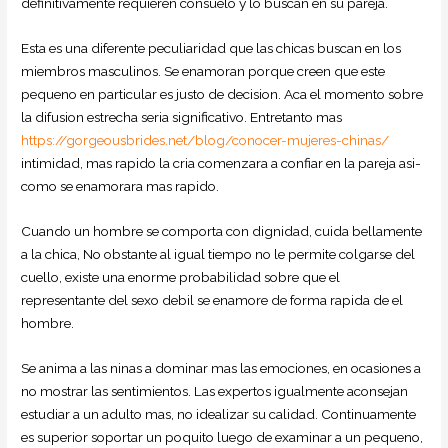
definitivamente requieren consuelo y lo buscan en su pareja.
Esta es una diferente peculiaridad que las chicas buscan en los
miembros masculinos. Se enamoran porque creen que este
pequeno en particular es justo de decision. Aca el momento sobre
la difusion estrecha seri­a significativo. Entretanto mas
https://gorgeousbrides.net/blog/conocer-mujeres-chinas/
intimidad, mas rapido la cria comenzara a confiar en la pareja asi­
como se enamorara mas rapido.
Cuando un hombre se comporta con dignidad, cuida bellamente
a la chica, No obstante al igual tiempo no le permite colgarse del
cuello, existe una enorme probabilidad sobre que el
representante del sexo debil se enamore de forma rapida de el
hombre.
Se anima a las ninas a dominar mas las emociones, en ocasiones a
no mostrar las sentimientos. Las expertos igualmente aconsejan
estudiar a un adulto mas, no idealizar su calidad. Continuamente
es superior soportar un poquito luego de examinar a un pequeno,