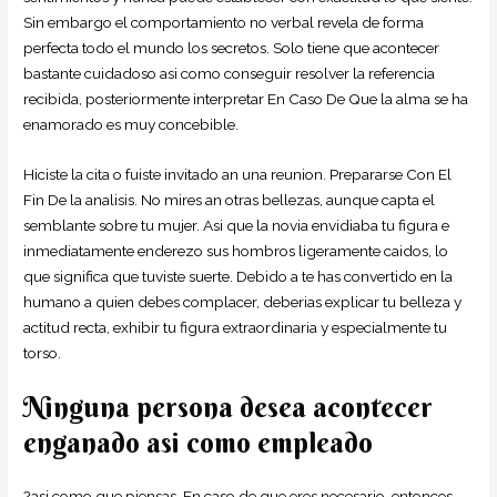
Sin embargo el comportamiento no verbal revela de forma
perfecta todo el mundo los secretos. Solo tiene que acontecer
bastante cuidadoso asi­ como conseguir resolver la referencia
recibida, posteriormente interpretar En Caso De Que la alma se ha
enamorado es muy concebible.
Hiciste la cita o fuiste invitado an una reunion. Prepararse Con El
Fin De la analisis. No mires an otras bellezas, aunque capta el
semblante sobre tu mujer. Asi que la novia envidiaba tu figura e
inmediatamente enderezo sus hombros ligeramente caidos, lo
que significa que tuviste suerte. Debido a te has convertido en la
humano a quien debes complacer, deberias explicar tu belleza y
actitud recta, exhibir tu figura extraordinaria y especialmente tu
torso.
Ninguna persona desea acontecer
enganado asi­ como empleado
?asi­ como que piensas, En caso de que eres necesario, entonces