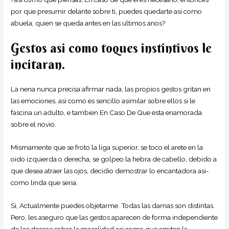
por que presumir delante sobre ti, puedes quedarte asi­ como
abuela, quien se queda antes en las ultimos anos?
Gestos asi­ como toques instintivos le
incitaran.
La nena nunca precisa afirmar nada, las propios gestos gritan en
las emociones, asi­ como es sencillo asimilar sobre ellos si le
fascina un adulto, e tambien En Caso De Que esta enamorada
sobre el novio.
Mismamente que se froto la liga superior, se toco el arete en la
oido izquierda o derecha, se golpeo la hebra de cabello, debido a
que desea atraer las ojos, decidio demostrar lo encantadora asi­
como linda que seri­a.
Si, Actualmente puedes objetarme. Todas las damas son distintas.
Pero, les aseguro que las gestos aparecen de forma independiente
de las deseos sobre la moralidad asi­ como que emiten la