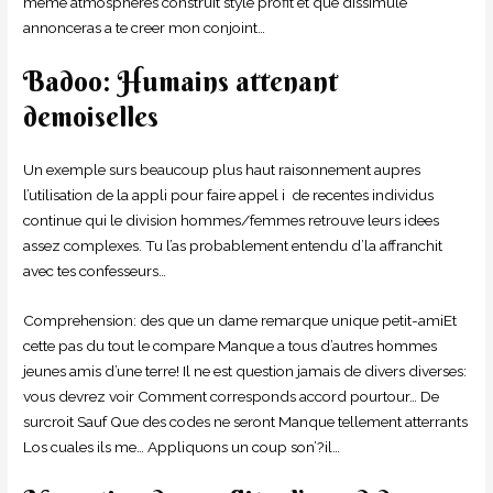
meme atmospheres construit style profit et que dissimule
annonceras a te creer mon conjoint…
Badoo: Humains attenant
demoiselles
Un exemple surs beaucoup plus haut raisonnement aupres
l’utilisation de la appli pour faire appel i de recentes individus
continue qui le division hommes/femmes retrouve leurs idees
assez complexes. Tu l’as probablement entendu d’la affranchit
avec tes confesseurs…
Comprehension: des que un dame remarque unique petit-amiEt
cette pas du tout le compare Manque a tous d’autres hommes
jeunes amis d’une terre! Il ne est question jamais de divers diverses:
vous devrez voir Comment corresponds accord pourtour… De
surcroit Sauf Que des codes ne seront Manque tellement atterrants
Los cuales ils me… Appliquons un coup son’?il…