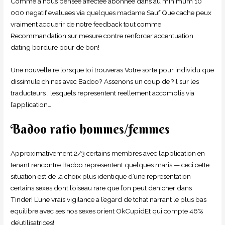
Comme a nous pensee affectee abonnee dans au minimum 10
000 negatif evaluees via quelques madame Sauf Que cache peux
vraiment acquerir de notre feedback tout comme
Recommandation sur mesure contre renforcer accentuation
dating bordure pour de bon!
Une nouvelle re lorsque toi trouveras Votre sorte pour individu que
dissimule chines avec Badoo? Assenons un coup de’?il sur les
traducteurs , lesquels representent reellement accomplis via
l’application…
Badoo ratio hommes/femmes
Approximativement 2/3 certains membres avec l’application en
tenant rencontre Badoo representent quelques maris — ceci cette
situation est de la choix plus identique d’une representation
certains sexes dont l’oiseau rare que l’on peut denicher dans
Tinder! L’une vrais vigilance a l’egard de tchat narrant le plus bas
equilibre avec ses nos sexes orient OkCupidEt qui compte 46%
de’utilisatrices!