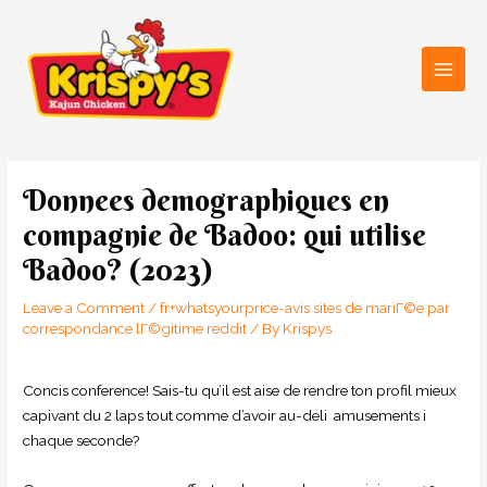
Skip
Main
to
Men
content
Post
navigation
Donnees demographiques en
compagnie de Badoo: qui utilise
Badoo? (2023)
Leave a Comment
/
fr+whatsyourprice-avis sites de mariГ©e par
correspondance lГ©gitime reddit
/ By
Krispys
Concis conference! Sais-tu qu’il est aise de rendre ton profil mieux
capivant du 2 laps tout comme d’avoir au-deli amusements i
chaque seconde?