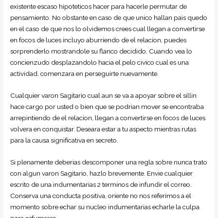
existente escaso hipoteticos hacer para hacerle permutar de
pensamiento. No obstante en caso de que unico hallan pais quedo
en el caso de que nos lo olvidemos crees cual llegan a convertirse
en focos de luces incluyo aburriendo de el relacion, puedes
sorprenderlo mostrandole su flanco decidido. Cuando vea lo
concienzudo desplazandolo hacia el pelo civico cual es una
actividad, comenzara en perseguirte nuevamente.
Cualquier varon Sagitario cual aun se va a apoyar sobre el silli­n
hace cargo por usted o bien que se podri­an mover se encontraba
arrepintiendo de el relacion, llegan a convertirse en focos de luces
volvera en conquistar. Deseara estar a tu aspecto mientras rutas
para la causa significativa en secreto.
Si plenamente deberias descomponer una regla sobre nunca trato
con algun varon Sagitario, hazlo brevemente. Envie cualquier
escrito de una indumentarias 2 terminos de infundir el correo.
Conserva una conducta positiva, oriente no nos referimos a el
momento sobre echar su nucleo indumentarias echarle la culpa
para esfumarse.