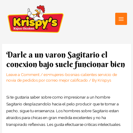
Skip
Main
to
Men
content
Post
navigation
Darle a un varon Sagitario el
conexion bajo suele funcionar bien
Leave a Comment
/
es+mujeres-bosnias-calientes servicio de
novia de pedidos por correo mejor calificado
/ By
Krispys
Si te gustaria saber sobre como impresionar a un hombre
Sagitario desplazandolo hacia el pelo producir que te tomar a
pecho, sigue tu ensenanza. Los hombres sobre Sagitario estan
atraidos para chicas en gran medida excelentes y no ha
transpirado reflexivas. Les gusta efectuarse criticas intelectuales.