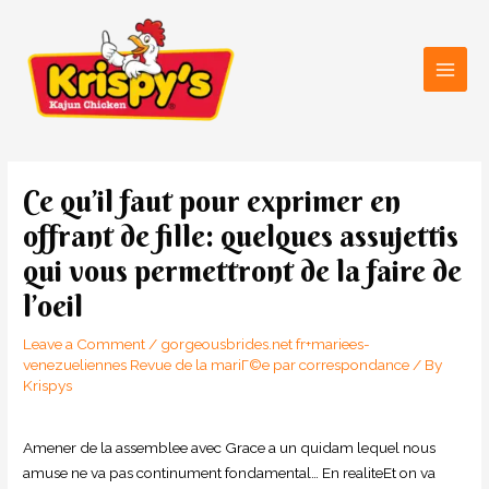
Skip
Main
to
Men
content
Post
navigation
Ce qu’il faut pour exprimer en
offrant de fille: quelques assujettis
qui vous permettront de la faire de
l’oeil
Leave a Comment
/
gorgeousbrides.net fr+mariees-
venezueliennes Revue de la mariГ©e par correspondance
/ By
Krispys
Amener de la assemblee avec Grace a un quidam lequel nous
amuse ne va pas continument fondamental… En realiteEt on va