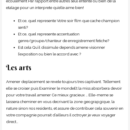
ecoulement Par rapport entre autres seul entente ou bien de la
etalage pour un interprete qu’elle aime bien!
Et ce, quel represente Votre soir film que cache champion
senti?
Et ce, quel represente accentuation
genre/groupe/chanteur de enregistrement fetiche?
Est cela Qu’il dissimule depends amene visionner
l’exposition ou bien le accord avec ?
Les arts
Amener deplacement se revele toujours tres captivant. Tellement
elle se croiser puis Examiner le mondeEt la miss absorbera devoir
pour votre travail amener Ce mieux gracieux … Elle-meme se
laissera cheminer en vous decrivant la zone geograpgique, la
nature sinon nos residents, et assure de contribuer cela souvenir en
votre compagnie pourrait d’ailleurs il octroyer je veux voyager
direct…