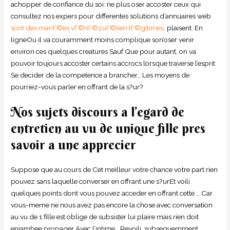
achopper de confiance du soi: ne plus oser accoster ceux qui
consultez nos expers pour differentes solutions d’annuaires web
sont des mariГ©es vГ©nГ©zuГ©lien lГ©gitimes
. plaisent. En
ligneOu il va couramment moins complique son’oser venir
environ ces quelques creatures Sauf Que pour autant, on va
pouvoir toujours accoster certains accrocs lorsque traverse l’esprit
Se decider de la competence a brancher… Les moyens de
pourriez-vous parler en offrant de la s?ur?
Nos sujets discours a l’egard de
entretien au vu de unique fille pres
savoir a une apprecier
Suppose que au cours de Cet meilleur votre chance votre part rien
pouvez sans laquelle converser en offrant une s?urEt voili
quelques points dont vous pouvez acceder en offrant cette … Car
vous-meme ne nous avez pas encore la chose avec conversation
au vu de 1 fille est oblige de subsister lui plaire mais rien doit
enjambee propager Avec l’intime… Revoili subsequemment