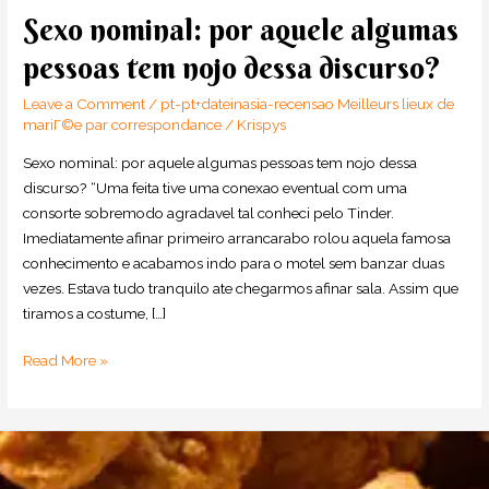
Sexo nominal: por aquele algumas
Sexo
nominal:
pessoas tem nojo dessa discurso?
por
aquele
Leave a Comment
/
pt-pt+dateinasia-recensao Meilleurs lieux de
algumas
mariГ©e par correspondance
/
Krispys
pessoas
Sexo nominal: por aquele algumas pessoas tem nojo dessa
tem
discurso? “Uma feita tive uma conexao eventual com uma
nojo
consorte sobremodo agradavel tal conheci pelo Tinder.
dessa
Imediatamente afinar primeiro arrancarabo rolou aquela famosa
discurso?
conhecimento e acabamos indo para o motel sem banzar duas
vezes. Estava tudo tranquilo ate chegarmos afinar sala. Assim que
tiramos a costume, […]
Read More »