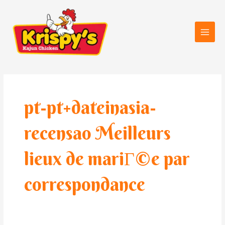
Skip
Main
to
Men
content
pt-pt+dateinasia-
recensao Meilleurs
lieux de mariГ©e par
correspondance