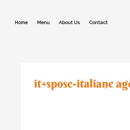
Skip
to
content
Home
Menu
About Us
Contact
it+spose-italiane ag