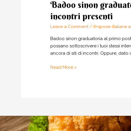
Badoo sinon graduato
Badoo
sinon
incontri presenti
graduatoria
al
Leave a Comment
/
it+spose-italiane 
primo
Badoo sinon graduatoria al primo posto 
posto
possano sottoscrivere i tuoi stessi inter
frammezzo
ancora di siti di incontri. Oppure, dato 
a
rso
Read More »
migliori
siti
di
incontri
presenti