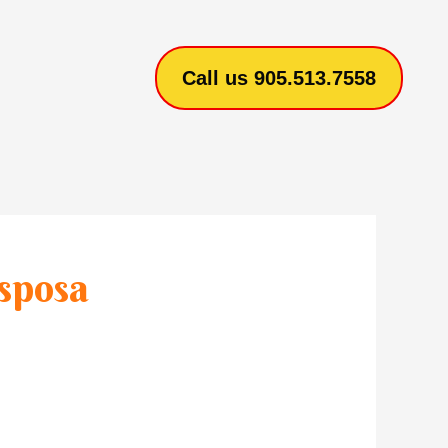
Call us 905.513.7558
 sposa