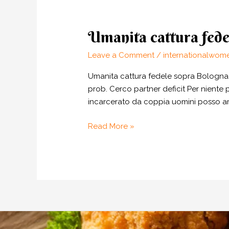
Umanita cattura fede
Umanita
cattura
Leave a Comment
/
internationalwom
fedele
sopra
Umanita cattura fedele sopra Bologna,
Bologna,
prob. Cerco partner deficit Per niente 
annunci
incarcerato da coppia uomini posso amm
a
causa
Read More »
di
incontri