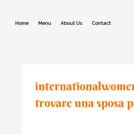
Skip
to
content
Home
Menu
About Us
Contact
internationalwomen
trovare una sposa 