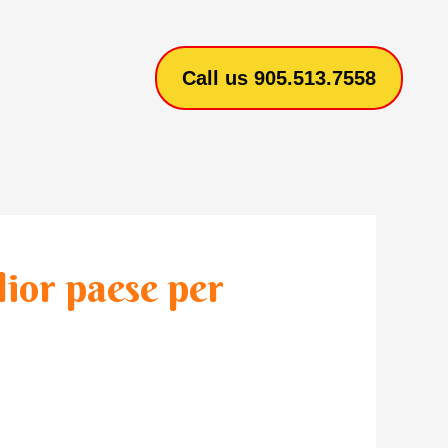
Call us 905.513.7558
ior paese per