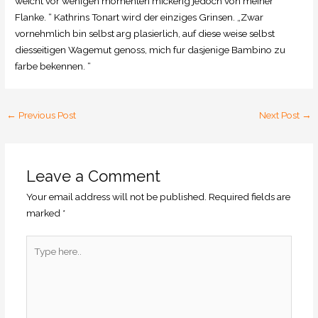
weicht vor wenigen momenten mickerig jedoch von meiner
Flanke. “ Kathrins Tonart wird der einziges Grinsen. „Zwar
vornehmlich bin selbst arg plasierlich, auf diese weise selbst
diesseitigen Wagemut genoss, mich fur dasjenige Bambino zu
farbe bekennen. “
←
Previous Post
Next Post
→
Leave a Comment
Your email address will not be published.
Required fields are
marked
*
Type
here..