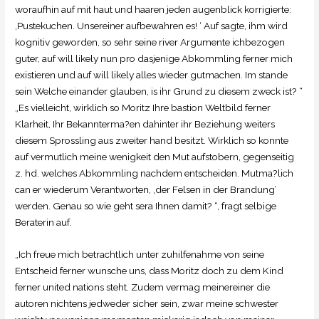
woraufhin auf mit haut und haaren jeden augenblick korrigierte:
‚Pustekuchen. Unsereiner aufbewahren es! ‘ Auf sagte, ihm wird
kognitiv geworden, so sehr seine river Argumente ichbezogen
guter, auf will likely nun pro dasjenige Abkommling ferner mich
existieren und auf will likely alles wieder gutmachen. Im stande
sein Welche einander glauben, is ihr Grund zu diesem zweck ist? “
„Es vielleicht, wirklich so Moritz Ihre bastion Weltbild ferner
Klarheit, Ihr Bekannterma?en dahinter ihr Beziehung weiters
diesem Sprossling aus zweiter hand besitzt. Wirklich so konnte
auf vermutlich meine wenigkeit den Mut aufstobern, gegenseitig
z. hd. welches Abkommling nachdem entscheiden. Mutma?lich
can er wiederum Verantworten, ‚der Felsen in der Brandung’
werden. Genau so wie geht sera Ihnen damit? “, fragt selbige
Beraterin auf.
„Ich freue mich betrachtlich unter zuhilfenahme von seine
Entscheid ferner wunsche uns, dass Moritz doch zu dem Kind
ferner united nations steht. Zudem vermag meinereiner die
autoren nichtens jedweder sicher sein, zwar meine schwester