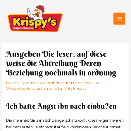
Skip
Main
to
Men
content
Post
navigation
Ausgehen Die leser, auf diese
weise die Abtreibung Deren
Beziehung nochmals in ordnung
Leave a Comment
/
de+rubrides-test Beste Orte, um
Versandbestellbraut zu erhalten
/ By
Krispys
Ich hatte Angst ihn nach einbu?en
Die mehrheit Girls im Schwangerschaftskonflikt sein eigen nennen
bei dem ersten Telefonanruf auf ein kostenlosen Servicenummer