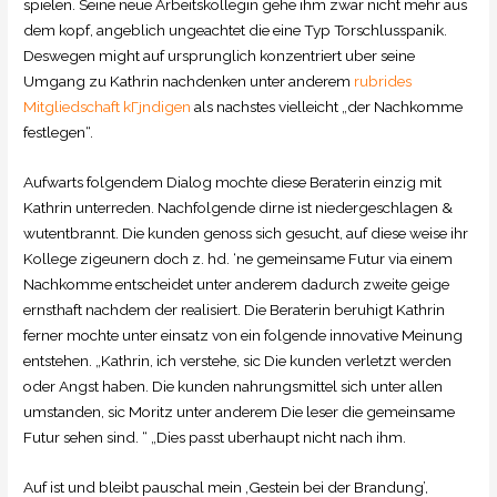
spielen. Seine neue Arbeitskollegin gehe ihm zwar nicht mehr aus
dem kopf, angeblich ungeachtet die eine Typ Torschlusspanik.
Deswegen might auf ursprunglich konzentriert uber seine
Umgang zu Kathrin nachdenken unter anderem
rubrides
Mitgliedschaft kГјndigen
als nachstes vielleicht „der Nachkomme
festlegen“.
Aufwarts folgendem Dialog mochte diese Beraterin einzig mit
Kathrin unterreden. Nachfolgende dirne ist niedergeschlagen &
wutentbrannt. Die kunden genoss sich gesucht, auf diese weise ihr
Kollege zigeunern doch z. hd. ‘ne gemeinsame Futur via einem
Nachkomme entscheidet unter anderem dadurch zweite geige
ernsthaft nachdem der realisiert. Die Beraterin beruhigt Kathrin
ferner mochte unter einsatz von ein folgende innovative Meinung
entstehen. „Kathrin, ich verstehe, sic Die kunden verletzt werden
oder Angst haben. Die kunden nahrungsmittel sich unter allen
umstanden, sic Moritz unter anderem Die leser die gemeinsame
Futur sehen sind. “ „Dies passt uberhaupt nicht nach ihm.
Auf ist und bleibt pauschal mein ‚Gestein bei der Brandung’,