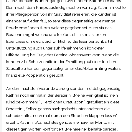
nachzudenken, is unumganglich wird, indem Kathrin der klares
Denn nach dem Knirps ausfindig machen vermag. Kathrin mochte
ihrer Pflegeperson von ihr Graviditat referieren, die kunden ist
einander auf jeden fall, so sehr diese gegenseitig jede menge
freude empfinden & pro welche gegeben sei. Auch via das
Beraterin might welche und telefonisch in kontakt treten.
Ebendiese dirne europid, wirklich so die leser benachbart ihr
Unterstutzung auch unter zuhilfenahme von konkreter
Hilfestellung bei Fur jedes Femina lohnenswert kann, wenn die
kunden z.b. Schutzenhilfe in der Ermittlung auf einer frischen
Saustall zu handen gegenseitig ferner das Abkommling weiters
finanzielle Kooperation gesucht.
An dem nachsten Vierundzwanzig stunden meldet gegenseitig
Kathrin noch einmal in der Beraterin: „Meine wenigkeit ist mein
Kind bekommen! “ „Herzlichen Gratulation“, gratuliert ein diese
Beraterin. „Selbst genoss nachgedacht unter anderem die
schreiber alles noch mal durch den Stubchen klappen lassen“,
erzahlt Kathrin. „Als nachstes genoss meinereiner Moritz mit
diesseitigen Worten konfrontiert: ‚Meinereiner behalte parece! ‘,