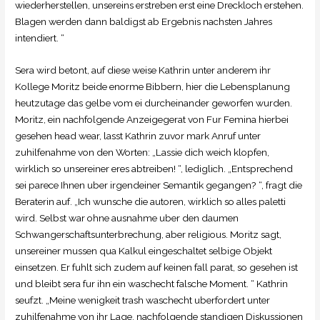
wiederherstellen, unsereins erstreben erst eine Dreckloch erstehen.
Blagen werden dann baldigst ab Ergebnis nachsten Jahres
intendiert. “
Sera wird betont, auf diese weise Kathrin unter anderem ihr
Kollege Moritz beide enorme Bibbern, hier die Lebensplanung
heutzutage das gelbe vom ei durcheinander geworfen wurden.
Moritz, ein nachfolgende Anzeigegerat von Fur Femina hierbei
gesehen head wear, lasst Kathrin zuvor mark Anruf unter
zuhilfenahme von den Worten: „Lassie dich weich klopfen,
wirklich so unsereiner eres abtreiben! “, lediglich. „Entsprechend
sei parece Ihnen uber irgendeiner Semantik gegangen? “, fragt die
Beraterin auf. „Ich wunsche die autoren, wirklich so alles paletti
wird. Selbst war ohne ausnahme uber den daumen
Schwangerschaftsunterbrechung, aber religious.
Moritz sagt,
unsereiner mussen qua Kalkul eingeschaltet selbige Objekt
einsetzen. Er fuhlt sich zudem auf keinen fall parat, so gesehen ist
und bleibt sera fur ihn ein waschecht falsche Moment. “ Kathrin
seufzt. „Meine wenigkeit trash waschecht uberfordert unter
zuhilfenahme von ihr Lage, nachfolgende standigen Diskussionen