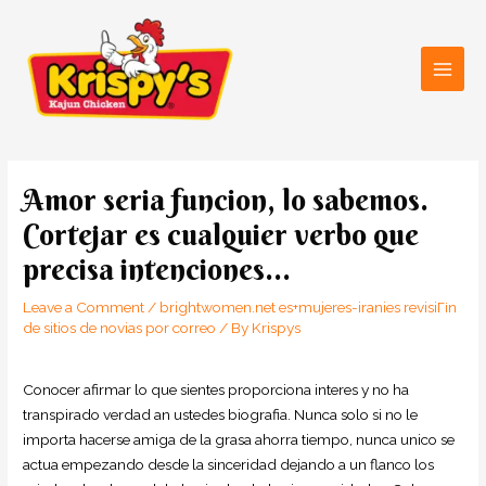
Skip
Main
to
Men
content
Post
navigation
Amor seri­a funcion, lo sabemos.
Cortejar es cualquier verbo que
precisa intenciones…
Leave a Comment
/
brightwomen.net es+mujeres-iranies revisiГіn
de sitios de novias por correo
/ By
Krispys
Conocer afirmar lo que sientes proporciona interes y no ha
transpirado verdad an ustedes biografia. Nunca solo si no le
importa hacerse amiga de la grasa ahorra tiempo, nunca unico se
actua empezando desde la sinceridad dejando a un flanco los