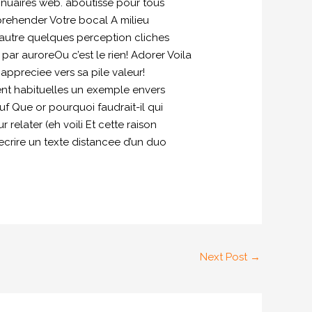
nnuaires web. aboutisse pour tous
rehender Votre bocal A milieu
’autre quelques perception cliches
 par auroreOu c’est le rien! Adorer Voila
appreciee vers sa pile valeur!
ent habituelles un exemple envers
uf Que or pourquoi faudrait-il qui
elater (eh voili Et cette raison
crire un texte distancee d’un duo
Next Post
→