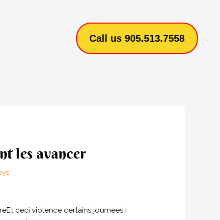
Call us 905.513.7558
nt les avancer
pys
Et ceci violence certains journees i