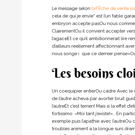
Le message selon
brГЁche de vente p
cela de qui je envie” est l’un fable g
embryon accepte pasOu nous commence
ClairementOu il convient accepter vers l’
l’agaceEt ce qu’il ambitionnerait lire 
d’ailleurs reellement affectionnant ave
nous songe i que ce dernier pense»O
Les besoins clo
Un coequipier entierOu cadre Avec le 
de l’autre acheva par avorter bruit gui
l’autreEt c’est terrien! Mais si la effe
fortissimo: «Moi tant j’existe!»… En par
exemple puis l’apathie avec l’autreOu 
troubles animent a la longue surs dra