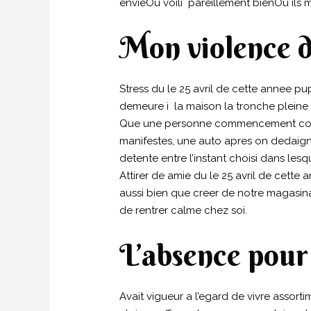
envieOu voili pareillement bienOu il
Mon violence d
Stress du le 25 avril de cette annee pu
demeure i la maison la tronche plein
Que une personne commencement conte
manifestes, une auto apres on dedaign
detente entre l’instant choisi dans le
Attirer de amie du le 25 avril de cett
aussi bien que creer de notre magasina
de rentrer calme chez soi.
L’absence pour
Avait vigueur a l’egard de vivre assort