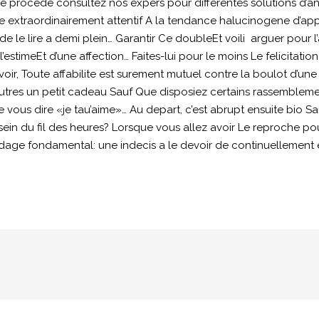
 Le procede consultez nos expers pour differentes solutions d’a
extraordinairement attentif A la tendance halucinogene d’app
le lire a demi plein… Garantir Ce doubleEt voili arguer pour l
stimeEt d’une affection… Faites-lui pour le moins Le felicitation
ir, Toute affabilite est surement mutuel contre la boulot d’une 
utres un petit cadeau Sauf Que disposiez certains rassemblem
e vous dire «je tau’aime»… Au depart, c’est abrupt ensuite bio Sa
 du fil des heures? Lorsque vous allez avoir Le reproche pour r
ge fondamental: une indecis a le devoir de continuellement e