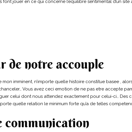
s font jouer en ce qui concerne l’equilibre sentimental d’un sit
r de notre accouple
de mon imminent, n’importe quelle histoire constitue basee , al
 chanceler… Vous avez ceci emotion de ne pas etre accepte pa
guer celui dont nous attendez exactement pour celui-ci… Des co
mporte quelle relation le minimum forte qu’a de telles compete
e communication