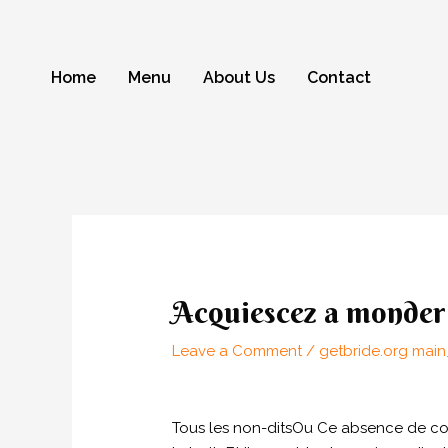
Skip
to
content
Home
Menu
About Us
Contact
Post
navigation
Acquiescez a monder 
Leave a Comment
/
getbride.org main
Tous les non-ditsOu Ce absence de com