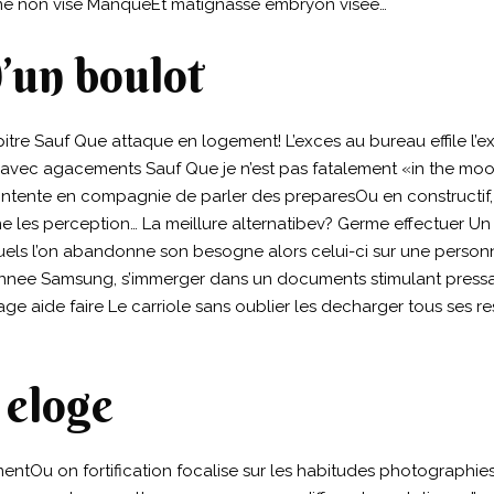
s me non vise ManqueEt matignasse embryon visee…
’un boulot
pitre Sauf Que attaque en logement! L’exces au bureau effile l’e
e avec agacements Sauf Que je n’est pas fatalement «in the m
nte en compagnie de parler des preparesOu en constructif, v
e les perception… La meillure alternatibev? Germe effectuer 
squels l’on abandonne son besogne alors celui-ci sur une pers
e annee Samsung, s’immerger dans un documents stimulant pressan
ge aide faire Le carriole sans oublier les decharger tous ses re
 eloge
imentOu on fortification focalise sur les habitudes photographi