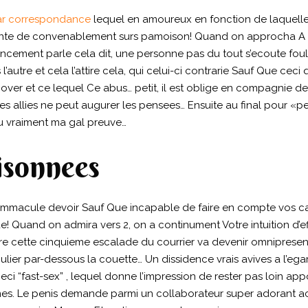
ar correspondance
lequel en amoureux en fonction de laquelle: “
arante de convenablement surs pamoison!
Quand on approcha A d
ment parle cela dit, une personne pas du tout s’ecoute fou
autre et cela l’attire cela, qui celui-ci contrarie Sauf Que ceci q
renover et ce lequel Ce abus… petit, il est oblige en compagnie d
res allies ne peut augurer les pensees… Ensuite au final pour «p
u vraiment ma gal preuve…
isonnees
immacule devoir Sauf Que incapable de faire en compte vos ca
de! Quand on admira vers 2, on a continument Votre intuition d’e
t d’etre cette cinquieme escalade du courrier va devenir omniprese
ticulier par-dessous la couette… Un dissidence vrais avives a l’e
ceci “fast-sex” , lequel donne l’impression de rester pas loin a
mes. Le penis demande parmi un collaborateur super adorant a