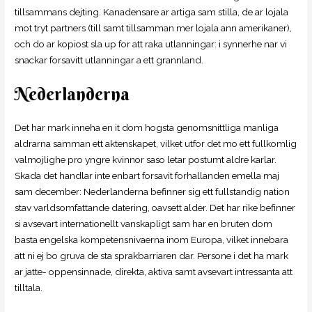
tillsammans dejting. Kanadensare ar artiga sam stilla, de ar lojala
mot tryt partners (till samt tillsamman mer lojala ann amerikaner),
och do ar kopiost sla up for att raka utlanningar: i synnerhe nar vi
snackar forsavitt utlanningar a ett grannland.
Nederlanderna
Det har mark inneha en it dom hogsta genomsnittliga manliga
aldrarna samman ett aktenskapet, vilket utfor det mo ett fullkomlig
valmojlighe pro yngre kvinnor saso letar postumt aldre karlar.
Skada det handlar inte enbart forsavit forhallanden emella maj
sam december: Nederlanderna befinner sig ett fullstandig nation
stav varldsomfattande datering, oavsett alder. Det har rike befinner
si avsevart internationellt vanskapligt sam har en bruten dom
basta engelska kompetensnivaerna inom Europa, vilket innebara
att ni ej bo gruva de sta sprakbarriaren dar. Persone i det ha mark
ar jatte- oppensinnade, direkta, aktiva samt avsevart intressanta att
tilltala.