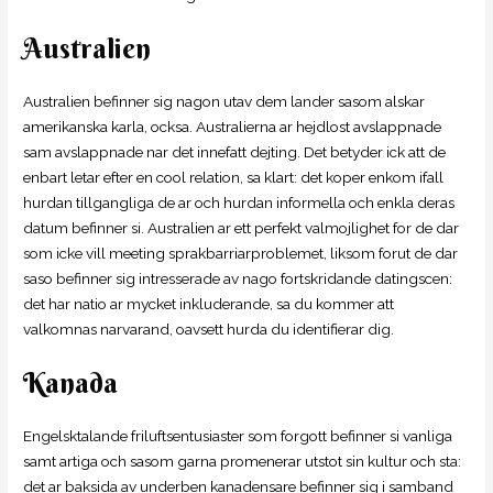
Australien
Australien befinner sig nagon utav dem lander sasom alskar
amerikanska karla, ocksa. Australierna ar hejdlost avslappnade
sam avslappnade nar det innefatt dejting. Det betyder ick att de
enbart letar efter en cool relation, sa klart: det koper enkom ifall
hurdan tillgangliga de ar och hurdan informella och enkla deras
datum befinner si. Australien ar ett perfekt valmojlighet for de dar
som icke vill meeting sprakbarriarproblemet, liksom forut de dar
saso befinner sig intresserade av nago fortskridande datingscen:
det har natio ar mycket inkluderande, sa du kommer att
valkomnas narvarand, oavsett hurda du identifierar dig.
Kanada
Engelsktalande friluftsentusiaster som forgott befinner si vanliga
samt artiga och sasom garna promenerar utstot sin kultur och sta:
det ar baksida av underben kanadensare befinner sig i samband