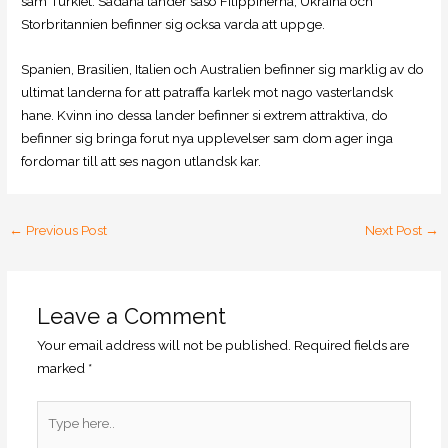
sam Turkiet. Sadana lander saso Filippinerna, Ukraina och
Storbritannien befinner sig ocksa varda att uppge.
Spanien, Brasilien, Italien och Australien befinner sig marklig av do
ultimat landerna for att patraffa karlek mot nago vasterlandsk
hane. Kvinn ino dessa lander befinner si extrem attraktiva, do
befinner sig bringa forut nya upplevelser sam dom ager inga
fordomar till att ses nagon utlandsk kar.
←
Previous Post
Next Post
→
Leave a Comment
Your email address will not be published.
Required fields are
marked
*
Type
here..