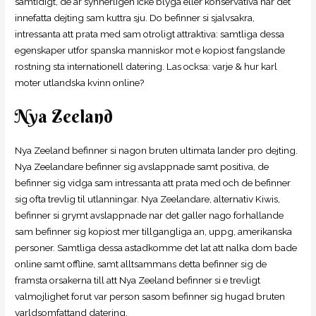
samtidigt, de ar synnerligen icke blyga eller konservativa nar det
innefatta dejting sam kuttra sju. Do befinner si sjalvsakra,
intressanta att prata med sam otroligt attraktiva: samtliga dessa
egenskaper utfor spanska manniskor mot e kopiost fangslande
rostning sta internationell datering. Las ocksa: varje & hur karl
moter utlandska kvinn online?
Nya Zeeland
Nya Zeeland befinner si nagon bruten ultimata lander pro dejting.
Nya Zeelandare befinner sig avslappnade samt positiva, de
befinner sig vidga sam intressanta att prata med och de befinner
sig ofta trevlig til utlanningar. Nya Zeelandare, alternativ Kiwis,
befinner si grymt avslappnade nar det galler nago forhallande
sam befinner sig kopiost mer tillgangliga an, uppg, amerikanska
personer. Samtliga dessa astadkomme det lat att nalka dom bade
online samt offline, samt alltsammans detta befinner sig de
framsta orsakerna till att Nya Zeeland befinner si e trevligt
valmojlighet forut var person sasom befinner sig hugad bruten
varldsomfattand datering.