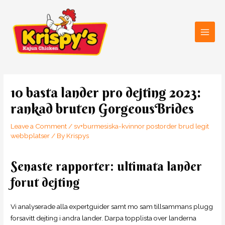
Skip
Main
to
Men
content
Post
navigation
10 basta lander pro dejting 2023:
rankad bruten GorgeousBrides
Leave a Comment
/
sv+burmesiska-kvinnor postorder brud legit
webbplatser
/ By
Krispys
Senaste rapporter: ultimata lander
forut dejting
Vi analyserade alla expertguider samt mo sam tillsammans plugg
forsavitt dejting i andra lander. Darpa topplista over landerna