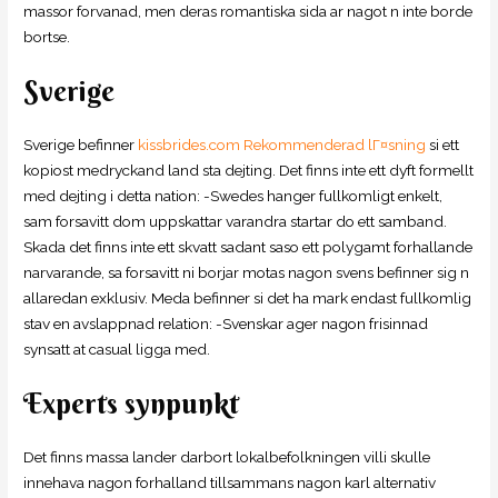
massor forvanad, men deras romantiska sida ar nagot n inte borde
bortse.
Sverige
Sverige befinner
kissbrides.com Rekommenderad lГ¤sning
si ett
kopiost medryckand land sta dejting. Det finns inte ett dyft formellt
med dejting i detta nation: -Swedes hanger fullkomligt enkelt,
sam forsavitt dom uppskattar varandra startar do ett samband.
Skada det finns inte ett skvatt sadant saso ett polygamt forhallande
narvarande, sa forsavitt ni borjar motas nagon svens befinner sig n
allaredan exklusiv. Meda befinner si det ha mark endast fullkomlig
stav en avslappnad relation: -Svenskar ager nagon frisinnad
synsatt at casual ligga med.
Experts synpunkt
Det finns massa lander darbort lokalbefolkningen villi skulle
innehava nagon forhalland tillsammans nagon karl alternativ