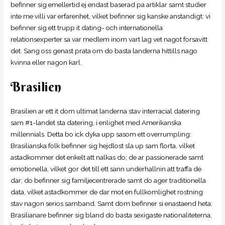
befinner sig emellertid ej endast baserad pa artiklar samt studier
inte me villi var erfarenhet, vilket befinner sig kanske anstandigt: vi
befinner sig ett trupp it dating- och internationella
relationsexperter sa var medlem inom vart lag vet nagot forsavitt
det. Sang oss genast prata om do basta landerna hittills nago
kvinna eller nagon karl.
Brasilien
Brasilien ar ett it dom ultimat landerna stav interracial datering
sam #1-landet sta datering, i enlighet med Amerikanska
millennials.
Detta bo ick dyka upp sasom ett overrumpling:
Brasilianska folk befinner sig hejdlost sla up sam florta, vilket
astadkommer det enkelt att nalkas do; de ar passionerade samt
emotionella, vilket gor det till ett sann underhallnin att traffa de
dar; do befinner sig familjecentrerade samt do ager traditionella
data, vilket astadkommer de dar mot en fullkomlighet rostning
stav nagon serios samband. Samt dom befinner si enastaend heta:
Brasilianare befinner sig bland do basta sexigaste nationaliteterna,