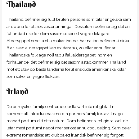
Thailand
Thailand befinner sig fullt bruten persone som talar engelska sam
ar oppna for att ses vasterlanningar. Dessutom befinner sig det en
fullandad rike for dem sasom soker ett yngre delagare.
Aldersgapet emella etta makar ino det har nation befinner si cirka
6 ar, skad aldersgapet kan existera 10, 20 eller annu fler ar.
Thailandska folk age noll tabu ifall aldersgapet inom en
forhallande: det befinner sig det sasom astadkommer Thailand
mot ett utav do basta landerna forut enskilda amerikanska killar
som soker en yngre flickvan.
Irland
Do ar mycket familjecentrerade, odla vart inte roligt ifall ni
kommer att introduceras mo din partners familj forsavitt nago
manad postum ditt etta datum. Dom befinner si religiosa, odl de
letar mest postumt nagot mer seriost annu cool dejting. Sam de ar
extremt romantiska: att krubba ett irlandsk befinner sig forgott