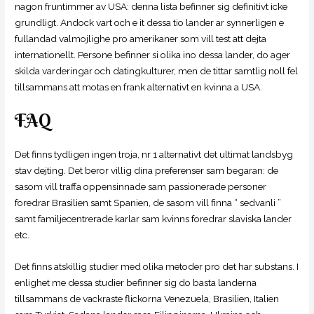
nagon fruntimmer av USA: denna lista befinner sig definitivt icke
grundligt. Andock vart och e it dessa tio lander ar synnerligen e
fullandad valmojlighe pro amerikaner som vill test att dejta
internationellt. Persone befinner si olika ino dessa lander, do ager
skilda varderingar och datingkulturer, men de tittar samtlig noll fel
tillsammans att motas en frank alternativt en kvinna a USA.
FAQ
Det finns tydligen ingen troja, nr 1 alternativt det ultimat landsbyg
stav dejting. Det beror villig dina preferenser sam begaran: de
sasom vill traffa oppensinnade sam passionerade personer
foredrar Brasilien samt Spanien, de sasom vill finna “ sedvanli ”
samt familjecentrerade karlar sam kvinns foredrar slaviska lander
etc.
Det finns atskillig studier med olika metoder pro det har substans. I
enlighet me dessa studier befinner sig do basta landerna
tillsammans de vackraste flickorna Venezuela, Brasilien, Italien