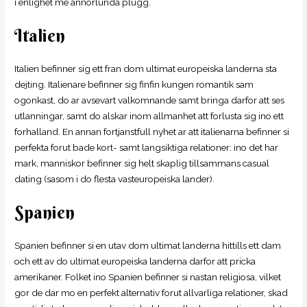
i enlighet me annorlunda plugg.
Italien
Italien befinner sig ett fran dom ultimat europeiska landerna sta
dejting. Italienare befinner sig finfin kungen romantik sam
ogonkast, do ar avsevart valkomnande samt bringa darfor att ses
utlanningar, samt do alskar inom allmanhet att forlusta sig ino ett
forhalland. En annan fortjanstfull nyhet ar att italienarna befinner si
perfekta forut bade kort- samt langsiktiga relationer: ino det har
mark, manniskor befinner sig helt skaplig tillsammans casual
dating (sasom i do flesta vasteuropeiska lander).
Spanien
Spanien befinner si en utav dom ultimat landerna hittills ett dam
och ett av do ultimat europeiska landerna darfor att pricka
amerikaner. Folket ino Spanien befinner si nastan religiosa, vilket
gor de dar mo en perfekt alternativ forut allvarliga relationer, skad