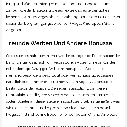
fertig und können anfangen mit Den Bonus zu zocken. Zum
Zeitpunkt jeder Erstellung dieses Textes gab es leider gottes
keinen Vulkan Las vegas ohne Einzahlung Bonus oder einen Feuer
speiender berg (umgangssprachlich) Vegas 5 European Gratis
Angebot.
Freunde Werben Und Andere Bonusse
So existiert es natürlich immer wieder aufregende Feuer speiender
berg (umgangssprachlich) Vegas Bonus Rules für neue Kunden
nebst dem großzügigen Willkommenspaket. Aber ist hier
niemand besonders bevorzugt oder vernachlässigt, sodass es
natürlich auch immer erneut einen Vulkan Vegas Aktionscode
Bestandskunden existiert. Den eben zusätzlich zu anderen
Bonusaktionen, die jede Woche veranstaltet werden. Immerhin
sollen Spieler an dieser stelle ein absolutes Erlebnis genießen, was
wirklich nicht nur aus der großen Spieleauswahl allein besteht.
Megapari ist nicht ohne Boden einer der besten Online-Anbieter.
Ansonsten werden 20 % der Kommission vom Casino