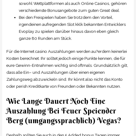
sowohl Wettplattformen als auch Online Casinos, gehören
verschiedenste Bonusangebote zum guten Great deal.
Bei den Freispielen haben Sie trotzdem den Vorteil,
irgendeinen aufregenden Slot kklk bekannten Entwicklers
Evoplay zu spielen darüber hinaus davon eben gleich
ganze 80 Runden am Stück.
Für die Internet casino Auszahlungen werden au?erdem keinerlei
Kosten berechnet. Ihr solltet jedoch einige Punkte kennen, die für
eure Gewinn-Entnahmen wichtig sind oftmals. Grundsätzlich gilt,
dass alle Ein– und Auszahlungen über einen eigenen
Zahlungsweg abzuwickeln sind. Ihr könnt also nicht das Konto
oder perish Kreditkarte von Freunden oder Bekannten nutzen.
Wie Lange Dauert Noch Eine
Auszahlung Bei Feuer Speiender
Berg (umgangssprachlich) Vegas?
Deshalb sollten Sie auch in den 5 Added bonus Tagen immer