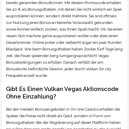
bereits genannten Bonusformen. Mit diesem Promocode erhalten
Sie 40 € als Bonusguthaben, mit denen Sie nicht wirklich ein Spiel
ausprobieren können, sondern direkt mehrere. Sie sind oftmals
zur Nutzung jenes Bonus an keinerlei Vorauswahl gebunden
sowie können einfach zocken, was Ihnen Spaß macht. Ob Sie einen
neuen Slot machine game ausprobieren wollen oder aber einen
Dauerbrenner, Online poker oder vielleicht sogar ein paar Runden
Blackjack. Wie beim Bonusguthaben haben Zocker fünf Tage lang
zeit, die Feuer speiender berg (umgangssprachlich) Vegas
Bonusbedingungen zu erfüllen. Danach verfällt der am
Bonuskonto befindliche Gewinn, jeder durch Vulkan Sin city
Freispiele erzielt wurde.
Gibt Es Einen Vulkan Vegas Aktionscode
Ohne Einzahlung?
Bei den meisten Bonusangeboten in On-line Casinos erhalten die
Spieler die Preise nicht direkt als Geld, sondern in Form von
Bonusguthaben. Bei der Registrierung auf dieser Plattform haben
neue Benutzer eine große Anzahl von Angeboten zu der Auswahl.