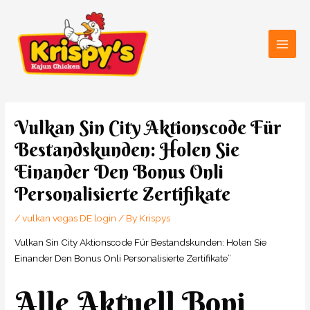
Skip
Main
to
Men
content
Post
navigation
Vulkan Sin City Aktionscode Für
Bestandskunden: Holen Sie
Einander Den Bonus Onli
Personalisierte Zertifikate
/
vulkan vegas DE login
/ By
Krispys
Vulkan Sin City Aktionscode Für Bestandskunden: Holen Sie
Einander Den Bonus Onli Personalisierte Zertifikate”
Alle Aktuell Boni