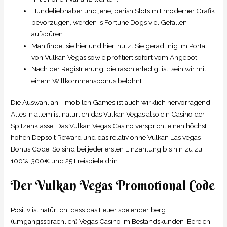
Hundeliebhaber und jene, perish Slots mit moderner Grafik
bevorzugen, werden is Fortune Dogs viel Gefallen
aufspüren.
Man findet sie hier und hier, nutzt Sie geradlinig im Portal
von Vulkan Vegas sowie profitiert sofort vom Angebot.
Nach der Registrierung, die rasch erledigt ist, sein wir mit
einem Willkommensbonus belohnt.
Die Auswahl an” “mobilen Games ist auch wirklich hervorragend.
Alles in allem ist natürlich das Vulkan Vegas also ein Casino der
Spitzenklasse. Das Vulkan Vegas Casino verspricht einen höchst
hohen Depsoit Reward und das relativ ohne Vulkan Las vegas
Bonus Code. So sind bei jeder ersten Einzahlung bis hin zu zu
100%, 300€ und 25 Freispiele drin.
Der Vulkan Vegas Promotional Code
Positiv ist natürlich, dass das Feuer speiender berg
(umgangssprachlich) Vegas Casino im Bestandskunden-Bereich