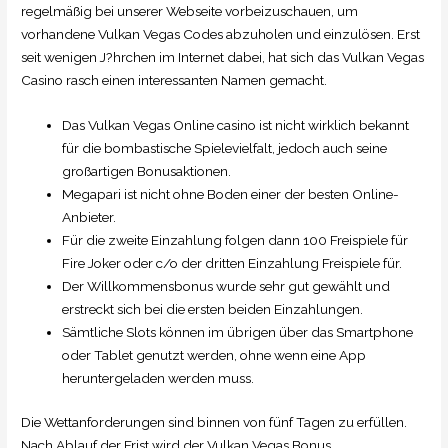
regelmäßig bei unserer Webseite vorbeizuschauen, um
vorhandene Vulkan Vegas Codes abzuholen und einzulösen. Erst
seit wenigen J?hrchen im Internet dabei, hat sich das Vulkan Vegas
Casino rasch einen interessanten Namen gemacht.
Das Vulkan Vegas Online casino ist nicht wirklich bekannt
für die bombastische Spielevielfalt, jedoch auch seine
großartigen Bonusaktionen.
Megapari ist nicht ohne Boden einer der besten Online-
Anbieter.
Für die zweite Einzahlung folgen dann 100 Freispiele für
Fire Joker oder c/o der dritten Einzahlung Freispiele für.
Der Willkommensbonus wurde sehr gut gewählt und
erstreckt sich bei die ersten beiden Einzahlungen.
Sämtliche Slots können im übrigen über das Smartphone
oder Tablet genutzt werden, ohne wenn eine App
heruntergeladen werden muss.
Die Wettanforderungen sind binnen von fünf Tagen zu erfüllen.
Nach Ablauf der Frist wird der Vulkan Vegas Bonus