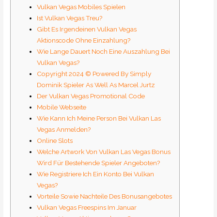
Vulkan Vegas Mobiles Spielen
Ist Vulkan Vegas Treu?
Gibt Es Irgendeinen Vulkan Vegas
Aktionscode Ohne Einzahlung?
Wie Lange Dauert Noch Eine Auszahlung Bei
Vulkan Vegas?
Copyright 2024 © Powered By Simply
Dominik Spieler As Well As Marcel Jurtz
Der Vulkan Vegas Promotional Code
Mobile Webseite
Wie Kann Ich Meine Person Bei Vulkan Las
Vegas Anmelden?
Online Slots
Welche Artwork Von Vulkan Las Vegas Bonus
Wird Für Bestehende Spieler Angeboten?
Wie Registriere Ich Ein Konto Bei Vulkan
Vegas?
Vorteile Sowie Nachteile Des Bonusangebotes
Vulkan Vegas Freespins Im Januar