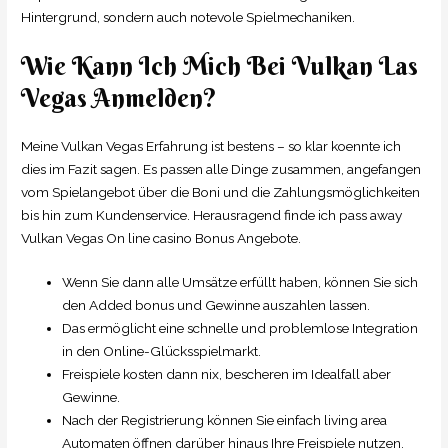
Hintergrund, sondern auch notevole Spielmechaniken.
Wie Kann Ich Mich Bei Vulkan Las
Vegas Anmelden?
Meine Vulkan Vegas Erfahrung ist bestens – so klar koennte ich
dies im Fazit sagen. Es passen alle Dinge zusammen, angefangen
vom Spielangebot über die Boni und die Zahlungsmöglichkeiten
bis hin zum Kundenservice. Herausragend finde ich pass away
Vulkan Vegas On line casino Bonus Angebote.
Wenn Sie dann alle Umsätze erfüllt haben, können Sie sich
den Added bonus und Gewinne auszahlen lassen.
Das ermöglicht eine schnelle und problemlose Integration
in den Online-Glücksspielmarkt.
Freispiele kosten dann nix, bescheren im Idealfall aber
Gewinne.
Nach der Registrierung können Sie einfach living area
Automaten öffnen darüber hinaus Ihre Freispiele nutzen.