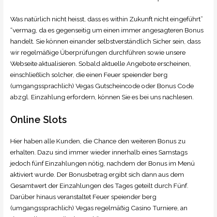
Was natürlich nicht heisst, dass es within Zukunft nicht eingeführt”
“vermag, da es gegenseitig um einen immer angesagteren Bonus
handelt. Sie können einander selbstverständlich Sicher sein, dass
wir regelmäßige Überprüfungen durchführen sowie unsere
Webseite aktualisieren. Sobald aktuelle Angebote erscheinen,
einschließlich solcher, die einen Feuer speiender berg
(umgangssprachlich) Vegas Gutscheincode oder Bonus Code
abzgl. Einzahlung erfordern, können Sie es bei uns nachlesen.
Online Slots
Hier haben alle Kunden, die Chance den weiteren Bonus zu
erhalten. Dazu sind immer wieder innerhalb eines Samstags
jedoch fünf Einzahlungen nötig, nachdem der Bonus im Menü
aktiviert wurde. Der Bonusbetrag ergibt sich dann aus dem
Gesamtwert der Einzahlungen des Tages geteilt durch Fünf.
Darüber hinaus veranstaltet Feuer speiender berg
(umgangssprachlich) Vegas regelmäßig Casino Turniere, an