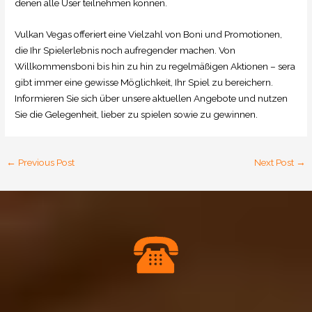
denen alle User teilnehmen können.
Vulkan Vegas offeriert eine Vielzahl von Boni und Promotionen,
die Ihr Spielerlebnis noch aufregender machen. Von
Willkommensboni bis hin zu hin zu regelmäßigen Aktionen – sera
gibt immer eine gewisse Möglichkeit, Ihr Spiel zu bereichern.
Informieren Sie sich über unsere aktuellen Angebote und nutzen
Sie die Gelegenheit, lieber zu spielen sowie zu gewinnen.
←
Previous Post
Next Post
→