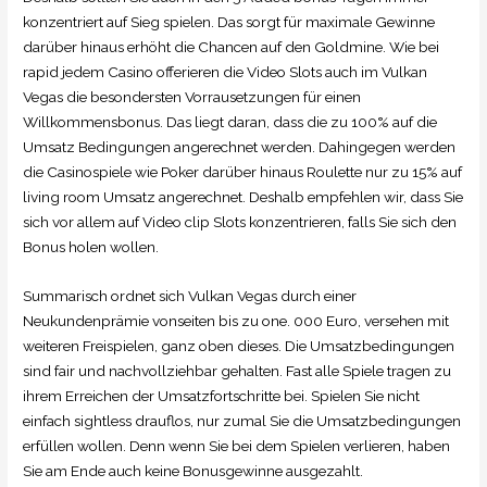
konzentriert auf Sieg spielen. Das sorgt für maximale Gewinne
darüber hinaus erhöht die Chancen auf den Goldmine. Wie bei
rapid jedem Casino offerieren die Video Slots auch im Vulkan
Vegas die besondersten Vorrausetzungen für einen
Willkommensbonus. Das liegt daran, dass die zu 100% auf die
Umsatz Bedingungen angerechnet werden. Dahingegen werden
die Casinospiele wie Poker darüber hinaus Roulette nur zu 15% auf
living room Umsatz angerechnet. Deshalb empfehlen wir, dass Sie
sich vor allem auf Video clip Slots konzentrieren, falls Sie sich den
Bonus holen wollen.
Summarisch ordnet sich Vulkan Vegas durch einer
Neukundenprämie vonseiten bis zu one. 000 Euro, versehen mit
weiteren Freispielen, ganz oben dieses. Die Umsatzbedingungen
sind fair und nachvollziehbar gehalten. Fast alle Spiele tragen zu
ihrem Erreichen der Umsatzfortschritte bei. Spielen Sie nicht
einfach sightless drauflos, nur zumal Sie die Umsatzbedingungen
erfüllen wollen. Denn wenn Sie bei dem Spielen verlieren, haben
Sie am Ende auch keine Bonusgewinne ausgezahlt.