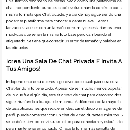
un auténtico fenómeno de masas. Nació como una plataforma de
chat independiente, aunque acabó evolucionando con éxito con la
misma fórmula que Chatroulette, y a día de hoy sigue siendo una
poderosa plataforma para conocer a gente nueva. Hemos
lanzado 12 aceites con un tamaño de 10ml y necesitaríamos tener
mockups que serían la misma foto base pero cambiando el
etiquetado. Se tiene que corregir un error de tamaño y palabra en
las etiquetas.
¡crea Una Sala De Chat Privada E Invita A
Tus Amigos!
Independiente de si quieres algo divertido o cualquier otra cosa,
ChatRandom lo tiene todo. A pesar de ser mucho menos popular
de lo que fue algún día, este sitio web de chat para desconocidos
sigue triunfando a los ojos de muchos. A diferencia de la mayoría
de las aplicaciones que requieren deslizar el dedo o imágenes de
perfil, puede comenzar con un chat de video durante 2 minutos. Si
se acabó el tiempo, envíe su solicitud para conectarse y estará listo
para mantenerse en contacto. Ofrece la forma más sencilla de