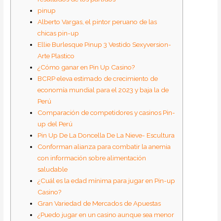
pinup
Alberto Vargas, el pintor peruano de las
chicas pin-up
Ellie Burlesque Pinup 3 Vestido Sexyversion-
Arte Plastico
¿Cómo ganar en Pin Up Casino?
BCRP eleva estimado de crecimiento de
economía mundial para el 2023 y baja la de
Perú
Comparación de competidores y casinos Pin-
up del Perú
Pin Up De La Doncella De La Nieve- Escultura
Conforman alianza para combatir la anemia
con información sobre alimentación
saludable
¿Cuál es la edad mínima para jugar en Pin-up
Casino?
Gran Variedad de Mercados de Apuestas
¿Puedo jugar en un casino aunque sea menor