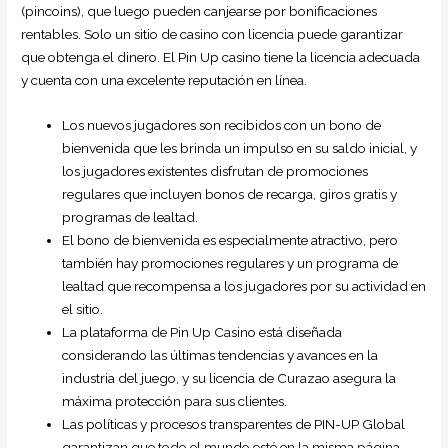
(pincoins), que luego pueden canjearse por bonificaciones
rentables. Solo un sitio de casino con licencia puede garantizar
que obtenga el dinero. El Pin Up casino tiene la licencia adecuada
y cuenta con una excelente reputación en línea.
Los nuevos jugadores son recibidos con un bono de
bienvenida que les brinda un impulso en su saldo inicial, y
los jugadores existentes disfrutan de promociones
regulares que incluyen bonos de recarga, giros gratis y
programas de lealtad.
El bono de bienvenida es especialmente atractivo, pero
también hay promociones regulares y un programa de
lealtad que recompensa a los jugadores por su actividad en
el sitio.
La plataforma de Pin Up Casino está diseñada
considerando las últimas tendencias y avances en la
industria del juego, y su licencia de Curazao asegura la
máxima protección para sus clientes.
Las políticas y procesos transparentes de PIN-UP Global
garantizan que todo el mundo esté en la misma página,