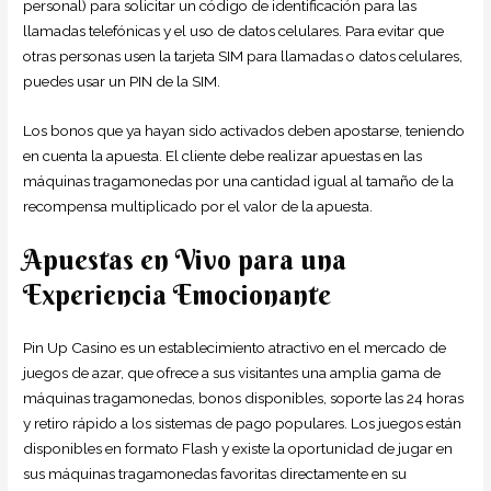
personal) para solicitar un código de identificación para las
llamadas telefónicas y el uso de datos celulares. Para evitar que
otras personas usen la tarjeta SIM para llamadas o datos celulares,
puedes usar un PIN de la SIM.
Los bonos que ya hayan sido activados deben apostarse, teniendo
en cuenta la apuesta. El cliente debe realizar apuestas en las
máquinas tragamonedas por una cantidad igual al tamaño de la
recompensa multiplicado por el valor de la apuesta.
Apuestas en Vivo para una
Experiencia Emocionante
Pin Up Casino es un establecimiento atractivo en el mercado de
juegos de azar, que ofrece a sus visitantes una amplia gama de
máquinas tragamonedas, bonos disponibles, soporte las 24 horas
y retiro rápido a los sistemas de pago populares. Los juegos están
disponibles en formato Flash y existe la oportunidad de jugar en
sus máquinas tragamonedas favoritas directamente en su