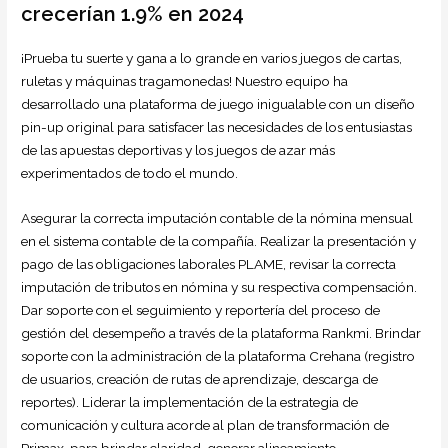
crecerían 1.9% en 2024
¡Prueba tu suerte y gana a lo grande en varios juegos de cartas,
ruletas y máquinas tragamonedas! Nuestro equipo ha
desarrollado una plataforma de juego inigualable con un diseño
pin-up original para satisfacer las necesidades de los entusiastas
de las apuestas deportivas y los juegos de azar más
experimentados de todo el mundo.
Asegurar la correcta imputación contable de la nómina mensual
en el sistema contable de la compañía. Realizar la presentación y
pago de las obligaciones laborales PLAME, revisar la correcta
imputación de tributos en nómina y su respectiva compensación.
Dar soporte con el seguimiento y reportería del proceso de
gestión del desempeño a través de la plataforma Rankmi. Brindar
soporte con la administración de la plataforma Crehana (registro
de usuarios, creación de rutas de aprendizaje, descarga de
reportes). Liderar la implementación de la estrategia de
comunicación y cultura acorde al plan de transformación de