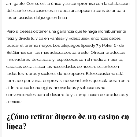
amigable. Con su estilo único y su compromiso con la satisfacción
del cliente, este casino es sin duda una opción a considerar para
los entusiastas del juego en línea.
Pero si deseas obtener una ganancia que te haga increíblemente
feliz y divide tu vida en «antes» y «después», entonces debes
buscar el premio mayor. Los telejuegos Speedy 7 y Poker 6+ de
BetGames son los más adecuados para esto. Ofrecer productos
innovadores, de calidad y respetuosos con el medio ambiente,
capaces de satisfacer las necesidades de nuestros clientes en
todos los rubros y sectores donde operen. Este ecosistema está
formado por varias empresas independientes que colaboran entre
sí. Introduce tecnologías innovadoras y soluciones no
convencionales para el desarrollo y la ampliación de productos y
servicios.
¿Cómo retirar dinero de un casino en
línea?