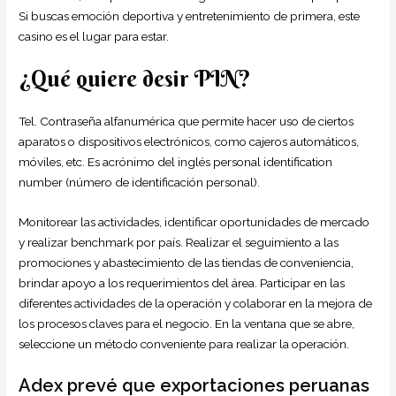
Si buscas emoción deportiva y entretenimiento de primera, este
casino es el lugar para estar.
¿Qué quiere desir PIN?
Tel. Contraseña alfanumérica que permite hacer uso de ciertos
aparatos o dispositivos electrónicos, como cajeros automáticos,
móviles, etc. Es acrónimo del inglés personal identification
number (número de identificación personal).
Monitorear las actividades, identificar oportunidades de mercado
y realizar benchmark por país. Realizar el seguimiento a las
promociones y abastecimiento de las tiendas de conveniencia,
brindar apoyo a los requerimientos del área. Participar en las
diferentes actividades de la operación y colaborar en la mejora de
los procesos claves para el negocio. En la ventana que se abre,
seleccione un método conveniente para realizar la operación.
Adex prevé que exportaciones peruanas