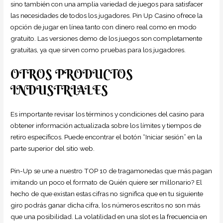
sino también con una amplia variedad de juegos para satisfacer
las necesidades de todos los jugadores. Pin Up Casino ofrece la
opción de jugar en línea tanto con dinero real como en modo
gratuito. Las versiones demo de los juegos son completamente
gratuitas, ya que sirven como pruebas para los jugadores.
OTROS PRODUCTOS
INDUSTRIALES
Es importante revisar los términos y condiciones del casino para
obtener información actualizada sobre los límites y tiempos de
retiro específicos. Puede encontrar el botón “Iniciar sesión” en la
parte superior del sitio web.
Pin-Up se une a nuestro TOP 10 de tragamonedas que más pagan
imitando un poco el formato de Quién quiere ser millonario? El
hecho de que existan estas cifras no significa que en tu siguiente
giro podrás ganar dicha cifra, los números escritos no son más
que una posibilidad. La volatilidad en una slot es la frecuencia en