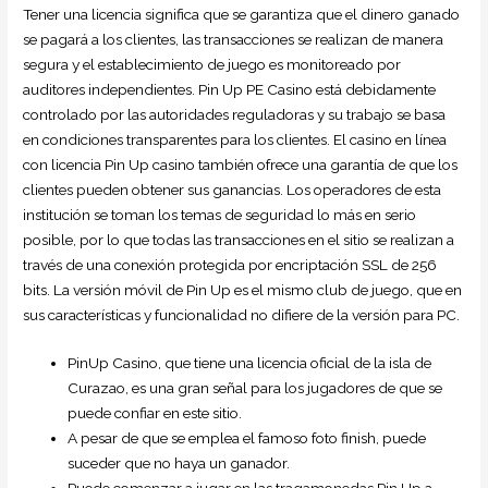
Tener una licencia significa que se garantiza que el dinero ganado
se pagará a los clientes, las transacciones se realizan de manera
segura y el establecimiento de juego es monitoreado por
auditores independientes. Pin Up PE Casino está debidamente
controlado por las autoridades reguladoras y su trabajo se basa
en condiciones transparentes para los clientes. El casino en línea
con licencia Pin Up casino también ofrece una garantía de que los
clientes pueden obtener sus ganancias. Los operadores de esta
institución se toman los temas de seguridad lo más en serio
posible, por lo que todas las transacciones en el sitio se realizan a
través de una conexión protegida por encriptación SSL de 256
bits. La versión móvil de Pin Up es el mismo club de juego, que en
sus características y funcionalidad no difiere de la versión para PC.
PinUp Casino, que tiene una licencia oficial de la isla de
Curazao, es una gran señal para los jugadores de que se
puede confiar en este sitio.
A pesar de que se emplea el famoso foto finish, puede
suceder que no haya un ganador.