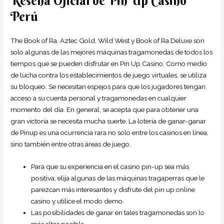
Reseña Oficial de Pin Up Casino
Perú
The Book of Ra, Aztec Gold, Wild West y Book of Ra Deluxe son
solo algunas de las mejores máquinas tragamonedas de todos los
tiempos que se pueden disfrutar en Pin Up Casino. Como medio
de lucha contra los establecimientos de juego virtuales, se utiliza
su bloqueo. Se necesitan espejos para que los jugadores tengan
acceso a su cuenta personal y tragamonedas en cualquier
momento del día. En general, se acepta que para obtener una
gran victoria se necesita mucha suerte. La lotería de ganar-ganar
de Pinup es una ocurrencia rara no solo entre los casinos en línea,
sino también entre otras áreas de juego.
Para que su experiencia en el casino pin-up sea más
positiva, elija algunas de las máquinas tragaperras que le
parezcan más interesantes y disfrute del pin up online
casino y utilice el modo demo.
Las posibilidades de ganar en tales tragamonedas son lo