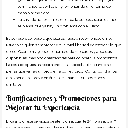
eliminando la confusión y fomentando un entorno de
trabajo armonioso.
La casa de apuestas recomienda la autoexclusión cuando
se piensa que ya hay un problema con el juego.
Es por eso que, pese a que esta es nuestra recomendación, el
usuario es quien siempre tendrá la total libertad de escoger lo que
desee. Cuanto mayor sea el número de mercados y apuestas
disponibles, más opciones tendrás para colocar tus pronósticos.
La casa de apuestas recomienda la autoexclusión cuando se
piensa que ya hay un problema con el juego. Contar con 2 años
de experiencia previa en áreas de Finanzas en posiciones
similares.
Bonificaciones y Promociones para
Mejorar tu Experiencia
El casino ofrece servicios de atención al cliente 24 horas al día, 7
días a la semana. Antes de decidir si está listo para jugar al pin up