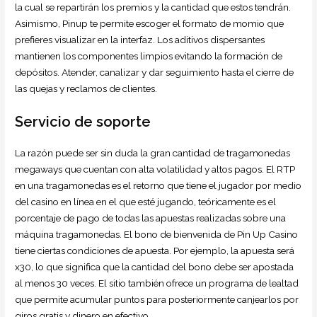
la cual se repartirán los premios y la cantidad que estos tendrán.
Asimismo, Pinup te permite escoger el formato de momio que
prefieres visualizar en la interfaz. Los aditivos dispersantes
mantienen los componentes limpios evitando la formación de
depósitos. Atender, canalizar y dar seguimiento hasta el cierre de
las quejas y reclamos de clientes.
Servicio de soporte
La razón puede ser sin duda la gran cantidad de tragamonedas
megaways que cuentan con alta volatilidad y altos pagos. El RTP
en una tragamonedas es el retorno que tiene el jugador por medio
del casino en línea en el que esté jugando, teóricamente es el
porcentaje de pago de todas las apuestas realizadas sobre una
máquina tragamonedas. El bono de bienvenida de Pin Up Casino
tiene ciertas condiciones de apuesta. Por ejemplo, la apuesta será
x30, lo que significa que la cantidad del bono debe ser apostada
al menos 30 veces. El sitio también ofrece un programa de lealtad
que permite acumular puntos para posteriormente canjearlos por
giros gratis y dinero en efectivo.