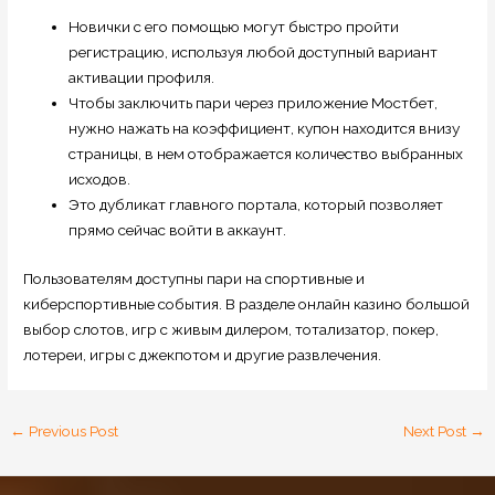
Новички с его помощью могут быстро пройти
регистрацию, используя любой доступный вариант
активации профиля.
Чтобы заключить пари через приложение Мостбет,
нужно нажать на коэффициент, купон находится внизу
страницы, в нем отображается количество выбранных
исходов.
Это дубликат главного портала, который позволяет
прямо сейчас войти в аккаунт.
Пользователям доступны пари на спортивные и
киберспортивные события. В разделе онлайн казино большой
выбор слотов, игр с живым дилером, тотализатор, покер,
лотереи, игры с джекпотом и другие развлечения.
←
Previous Post
Next Post
→