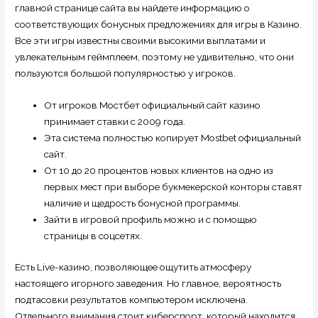
главной странице сайта вы найдете информацию о
соответствующих бонусных предложениях для игры в Казино.
Все эти игры известны своими высокими выплатами и
увлекательным геймплеем, поэтому не удивительно, что они
пользуются большой популярностью у игроков.
От игроков Мостбет официальный сайт казино
принимает ставки с 2009 года.
Эта система полностью копирует Mostbet официальный
сайт.
От 10 до 20 процентов новых клиентов на одно из
первых мест при выборе букмекерской конторы ставят
наличие и щедрость бонусной программы.
Зайти в игровой профиль можно и с помощью
страницы в соцсетях.
Есть Live-казино, позволяющее ощутить атмосферу
настоящего игорного заведения. Но главное, вероятность
подтасовки результатов компьютером исключена.
Отдельного внимания стоит киберспорт, который находится