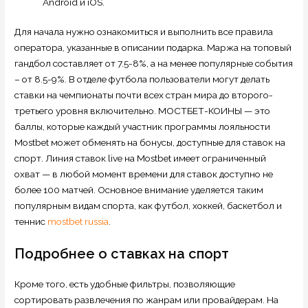
Android и iOS.
Для начала нужно ознакомиться и выполнить все правила
оператора, указанные в описании подарка. Маржа на топовый
гандбол составляет от 7.5-8%, а на менее популярные события
– от 8.5-9%. В отделе футбола пользователи могут делать
ставки на чемпионаты почти всех стран мира до второго-
третьего уровня включительно. МОСТБЕТ-КОИНЫ — это
баллы, которые каждый участник программы лояльности
Mostbet может обменять на бонусы, доступные для ставок на
спорт. Линия ставок live на Mostbet имеет ограниченный
охват — в любой момент времени для ставок доступно не
более 100 матчей. Основное внимание уделяется таким
популярным видам спорта, как футбол, хоккей, баскетбол и
теннис
mostbet russia
.
Подробнее о ставках на спорт
Кроме того, есть удобные фильтры, позволяющие
сортировать развлечения по жанрам или провайдерам. На