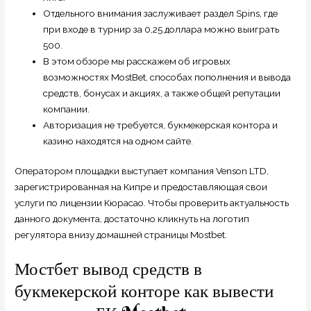
Отдельного внимания заслуживает раздел Spins, где
при входе в турнир за 0,25 доллара можно выиграть
500.
В этом обзоре мы расскажем об игровых
возможностях MostBet, способах пополнения и вывода
средств, бонусах и акциях, а также общей репутации
компании.
Авторизация не требуется, букмекерская контора и
казино находятся на одном сайте.
Оператором площадки выступает компания Venson LTD,
зарегистрированная на Кипре и предоставляющая свои
услуги по лицензии Кюрасао. Чтобы проверить актуальность
данного документа, достаточно кликнуть на логотип
регулятора внизу домашней страницы Mostbet.
Мостбет вывод средств в
букмекерской конторе как вывести