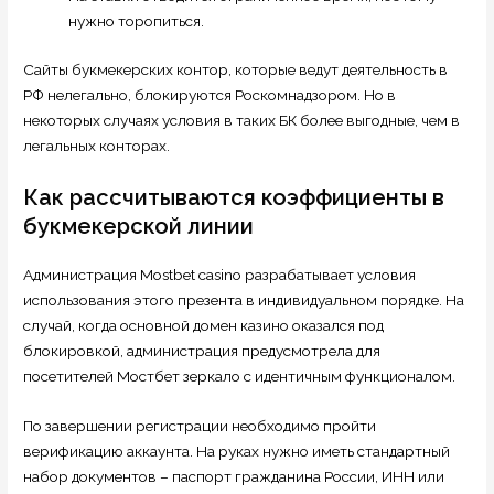
нужно торопиться.
Сайты букмекерских контор, которые ведут деятельность в
РФ нелегально, блокируются Роскомнадзором. Но в
некоторых случаях условия в таких БК более выгодные, чем в
легальных конторах.
Как рассчитываются коэффициенты в
букмекерской линии
Администрация Mostbet casino разрабатывает условия
использования этого презента в индивидуальном порядке. На
случай, когда основной домен казино оказался под
блокировкой, администрация предусмотрела для
посетителей Мостбет зеркало с идентичным функционалом.
По завершении регистрации необходимо пройти
верификацию аккаунта. На руках нужно иметь стандартный
набор документов – паспорт гражданина России, ИНН или