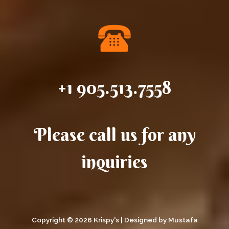
+1 905.513.7558
Please call us for any
inquiries
Copyright © 2026 Krispy's | Designed by Mustafa