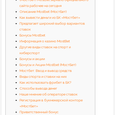
сайта рабочее на сегодня
Описание Mostbet (МостБет)
Как вывести деньги из БК «Мостбет»
Предлагает широкий выбор вариантов
ставок
Бонусы Mostbet
Информация о казино МostBet
Другие виды ставок на спорт и
киберспорт
Бонусы и акции
Бонусы и Акции Mostbet (МостБет)
Мостбет: Ввод и вывод средств
Виды спорта и ставки на них
Как использовать фрибет в БК?
Способы вывода денег
Наше мнение об операторе ставок
Регистрация в букмекерской конторе
«МостБет»
Приветственный бонус