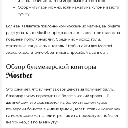
и заполнение детальной информации о бетторе.
Оформить пари можно, если нажать на купон и ввести
сумму.
Если вы являетесь поклонником хоккейных матчей, вы будете
рады узнать, что Mostbet предлагает 200 вариантов ставок на
поединки популярных лиг. Среди них – исход, голы,
статистика, гандикапы и тоталы. Чтобы найти для Mostbet
зеркало, достаточно обратиться с просьбой в саппорт.
Обзор букмекерской конторы
Mostbet
Это означает, что клиент за свои действия получает баллы,
благодаря чему переходит на более высокий уровень. В
дальнейшем это сказывается на более выгодном курсе
конверсии бонусов в живые деньги. Делать ставки можно как
на исход всего матча или игры, так и на промежуточный счет
(например, с 1 по 15 минуту).