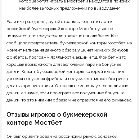
которые хотят играть в Мостбет и находятся в поисках
наиболее выгодных предложений по выводу денег.
Если вы гражданин другой страны, заключать пари в
российской букмекерской конторе Мостбет у вас не
получится, поэтому зеркало также не понадобится. Как
сообщили представители букмекерской конторы Мостбет, на
момент написания данного обзора у БК нет никаких бонусов,
фрибетов, программ лояльности, акций и т.д. Фрибет – это
хорошая возможность для заключения пари на бонусные
деньги. Клиент букмекерской конторы, который выполнил
условия получения фрибета и получил его, может без риска
делать хорошие ставки. Он никак не использует свои личные
деньги, а значит, если проиграет все полученные бонусные
деньги, то это никаким образом не отразится на его финансах.
Отзывы игроков о букмекерской
конторе Мостбет
Он был ориентирован на российский рынок, основной