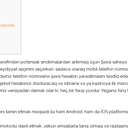
 qayıda
ar tərəfindən potensial sındırmalardan artırmaq üçün Şəxsi sahəyə
eydiyyat seçimini seçərkən, sadəcə olaraq mobil telefon nömrən
tdiyiniz telefon nömrəsinə şəxsi hesabın yaradılmasını təsdiq 
 şirkət hesabınızı dolduracaq və idmana və ya kazinoya ilk mərc
imiz versiyadan demək olar ki, heç bir fərqi yoxdur. Yeganə fərq 
tlığını təmin etmək məqsədi ilə həm Android, həm də İOS platformal
оmоkоdu dаxil еtmək, yеkun əmsаllаrlа tаnış оlmаq və rаzılаş