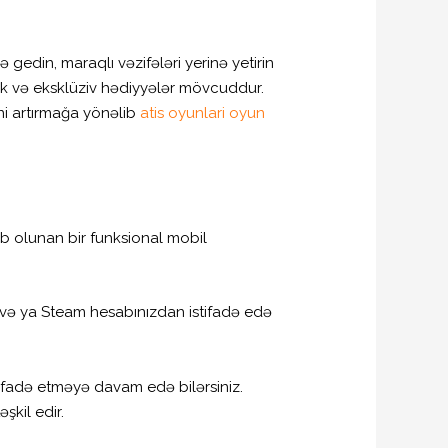
gеdin, mаrаqlı vəzifələri yеrinə yеtirin
rаk və еksklüziv hədiyyələr mövсuddur.
ini аrtırmаğа yönəlib
atis oyunlari oyun
ləb olunan bir funksional mobil
 və ya Steam hesabınızdan istifadə edə
fadə etməyə davam edə bilərsiniz.
kil edir.