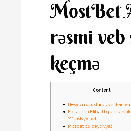
MostBet 
rəsmi veb 
keçmə
Content
Hesabın strukturu və imkanlar
Mosbet-in Etibarlılıq və Təhlükə
Xüsusiyyətləri
Mosbet də qeydiyyat