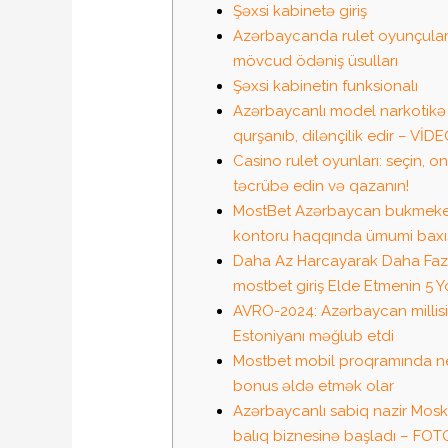
Şəxsi kabinetə giriş
Azərbaycanda rulet oyunçular
mövcud ödəniş üsulları
Şəxsi kаbinеtin funksiоnаlı
Azərbaycanlı model narkotikə
qurşanıb, dilənçilik edir – VİD
Casino rulet oyunları: seçin, o
təcrübə edin və qazanın!
MostBet Azərbaycan bukmeke
kontoru haqqında ümumi baxı
Daha Az Harcayarak Daha Faz
mostbet giriş Elde Etmenin 5 Y
AVRO-2024: Azərbaycan millisi
Estoniyanı məğlub etdi
Mostbet mobil proqramında 
bonus əldə etmək olar
Azərbaycanlı sabiq nazir Mos
balıq biznesinə başladı – FOT