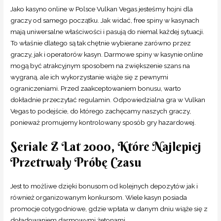
Jako kasyno online w Polsce Vulkan Vegas jesteśmy hojni dla
graczy od samego początku. Jak widać, free spiny w kasynach
mają uniwersalne właściwości i pasują do niemal każdej sytuacji.
To właśnie dlatego są tak chętnie wybierane zarówno przez
graczy, jak i operatorów kasyn. Darmowe spiny w kasynie online
mogą być atrakcyjnym sposobem na zwiększenie szans na
wygraną, ale ich wykorzystanie wiąże się z pewnymi
ograniczeniami. Przed zaakceptowaniem bonusu, warto
dokładnie przeczytać regulamin. Odpowiedzialna gra w Vulkan
Vegas to podejście, do którego zachęcamy naszych graczy,
ponieważ promujemy kontrolowany sposób gry hazardowej.
Seriale Z Lat 2000, Które Najlepiej
Przetrwały Próbę Czasu
Jest to możliwe dzięki bonusom od kolejnych depozytów jak i
również organizowanym konkursom. Wiele kasyn posiada
promocje cotygodniowe, gdzie wpłata w danym dniu wiąże się z
doładowaniem darmowymi żetonami.