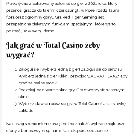
Przepięknie zrealizowany automat do gier z 2021 roku, który
przenosi gracza do tajemniczej dżungli, w której rządzi fauna,
flora oraz ogromny goryl. Gra Red Tiger Gaming jest
przepełniona ciekawymi funkcjami specjalnymi, które warto
poznać już w wersji demo.
Jak grać w Total Casino żeby
wygrać?
Zaloguj się i wybierz jedną z gier! Zaloguj się do serwisu.
Wybierz jedną z gier. Kliknij przycisk "ZAGRAJ TERAZ", aby
grać za realne środki.
Poczekaj. na otwarcie okna gry. Gra otworzy się w nowym
oknie.
Wybierz stawkę i ciesz się grą w Total Casino! Ustal stawkę
zakładu.
Na naszej stronie internetowej można znaleźć wybrane najlepsze
oferty z bonusowymi spinami. Nasi eksperci codziennie