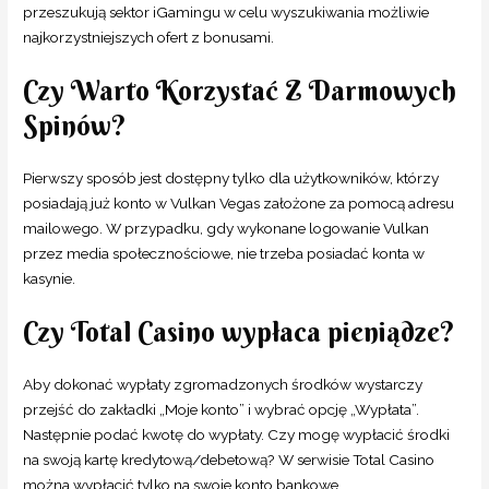
przeszukują sektor iGamingu w celu wyszukiwania możliwie
najkorzystniejszych ofert z bonusami.
Czy Warto Korzystać Z Darmowych
Spinów?
Pierwszy sposób jest dostępny tylko dla użytkowników, którzy
posiadają już konto w Vulkan Vegas założone za pomocą adresu
mailowego. W przypadku, gdy wykonane logowanie Vulkan
przez media społecznościowe, nie trzeba posiadać konta w
kasynie.
Czy Total Casino wypłaca pieniądze?
Aby dokonać wypłaty zgromadzonych środków wystarczy
przejść do zakładki „Moje konto” i wybrać opcję „Wypłata”.
Następnie podać kwotę do wypłaty. Czy mogę wypłacić środki
na swoją kartę kredytową/debetową? W serwisie Total Casino
można wypłacić tylko na swoje konto bankowe.