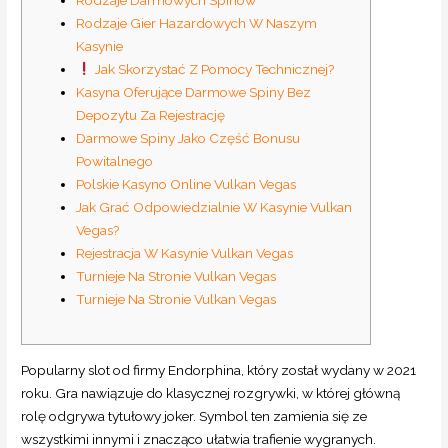
Rodzaje Gier Hazardowych W Naszym
Kasynie
Jak Skorzystać Z Pomocy Technicznej?
Kasyna Oferujące Darmowe Spiny Bez
Depozytu Za Rejestrację
Darmowe Spiny Jako Część Bonusu
Powitalnego
Polskie Kasyno Online Vulkan Vegas
Jak Grać Odpowiedzialnie W Kasynie Vulkan
Vegas?
Rejestracja W Kasynie Vulkan Vegas
Turnieje Na Stronie Vulkan Vegas
Turnieje Na Stronie Vulkan Vegas
Popularny slot od firmy Endorphina, który został wydany w 2021
roku. Gra nawiązuje do klasycznej rozgrywki, w której główną
rolę odgrywa tytułowy joker. Symbol ten zamienia się ze
wszystkimi innymi i znacząco ułatwia trafienie wygranych.