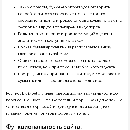
Таким образом, букмекер может удовлетворить
потребности всех своих клиентов, а не только
сосредоточиться на игроках, которые делают ставки на
футбол или другой популярный вид спорта.
Большинство типовых игровых ситуаций оценены
аналитиками и доступны к ставкам.
Полная букмекерская линия располагается внизу
главной страницы 1xbet kz.
Ставки на спорт в 1xbet можно делать не только с
компьютера, но и при помощи мобильного гаджета.
Пострадавшими признаны, как минимум, 18 человек, а
сумма невыплат составила около 1 млн евро.
Роспись БК 1xbet отличает сверхвысокая вариативность, до
перенасыщенности. Разные тоталы и форы – как целые так, и с
четвертью (полурасход), индивидуальные и командные,
плавная покупка пойнтов к форе или тоталу.
Функциональность сайта,