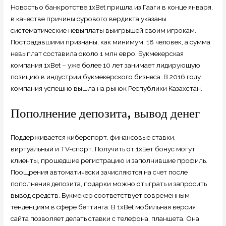
Новость о банкротстве 1xBet пришла из Гааги в конце января,
в качестве причины сурового вердикта указаны
систематические невыплаты выигрышей своим игрокам.
Пострадавшими признаны, как минимум, 18 человек, а сумма
невыплат составила около 1 млн евро. Букмекерская
компания 1xBet – уже более 10 лет занимает лидирующую
позицию в индустрии букмекерского бизнеса. В 2016 году
компания успешно вышла на рынок Республики Казахстан.
Пополнение депозита, вывод денег
Поддерживается киберспорт, финансовые ставки,
виртуальный и TV-спорт. Получить от 1хБет бонус могут
клиенты, прошедшие регистрацию и заполнившие профиль.
Поощрения автоматически зачисляются на счет после
пополнения депозита, подарки можно отыграть и запросить
вывод средств. Букмекер соответствует современным
тенденциям в сфере беттинга. В 1xBet мобильная версия
сайта позволяет делать ставки с телефона, планшета. Она