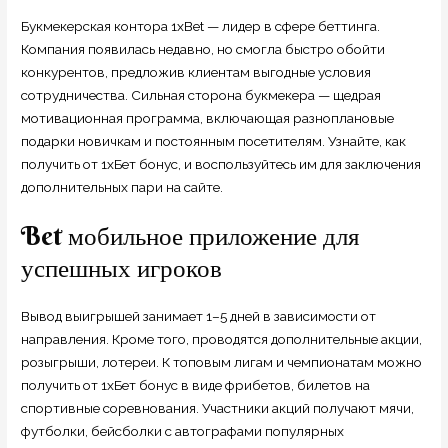
Букмекерская контора 1xBet — лидер в сфере беттинга.
Компания появилась недавно, но смогла быстро обойти
конкурентов, предложив клиентам выгодные условия
сотрудничества. Сильная сторона букмекера — щедрая
мотивационная программа, включающая разноплановые
подарки новичкам и постоянным посетителям. Узнайте, как
получить от 1хБет бонус, и воспользуйтесь им для заключения
дополнительных пари на сайте.
Bet мобильное приложение для
успешных игроков
Вывод выигрышей занимает 1–5 дней в зависимости от
направления. Кроме того, проводятся дополнительные акции,
розыгрыши, лотереи. К топовым лигам и чемпионатам можно
получить от 1хБет бонус в виде фрибетов, билетов на
спортивные соревнования. Участники акций получают мячи,
футболки, бейсболки с автографами популярных