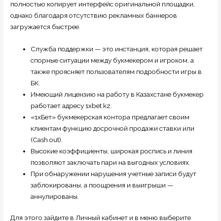
полностью копирует интерфейс оригинальной площадки,
однако благодаря отсутствию рекламных баннеров
загружается быстрее.
Служба поддержки — это инстанция, которая решает
спорные ситуации между букмекером и игроком, а
также проясняет пользователям подробности игры в
БК.
Имеющий лицензию на работу в Казахстане букмекер
работает адресу 1xbet.kz.
«1хБет» букмекерская контора предлагает своим
клиентам функцию досрочной продажи ставки или
(Cash out).
Высокие коэффициенты, широкая роспись и линия
позволяют заключать пари на выгодных условиях.
При обнаружении нарушения учетные записи будут
заблокированы, а поощрения и выигрыши —
аннулированы.
Для этого зайдите в Личный кабинет и в меню выберите