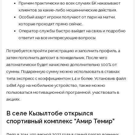
Причем практически во всех случаях БК наказывают
клиентов за какие-либо мошеннические действия.
Особый азарт игроки получают от пари на матчи,
которые проходят прямо сейчас.
Оператор службы быстро выйдет на связь и подробно
ответит на все интересующие вопросы.
Потребуется пройти регистрацию и заполнить профиль, а
затем пополнить депозит в понедельник. После чего
автоматически будет начислено дополнительно 100% от
суммы. Подаренную сумму можно использовать в ставках
типа экспресс с коэффициентом 1,4 и более. Установив файл
1xBet App на мобильное устройство, также можно
пользоваться мотивационной программой, участвовать в
акциях.
В селе Кызылтобе открылся
спортивный комплекс “Амир Темир”
Дело в том, что весной 2022 года в самый разгар военных