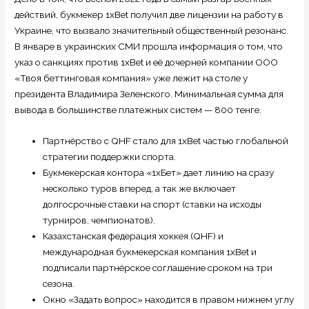
действий, букмекер 1xBet получил две лицензии на работу в
Украине, что вызвало значительный общественный резонанс.
В январе в украинских СМИ прошла информация о том, что
указ о санкциях против 1xBet и её дочерней компании ООО
«Твоя беттинговая компания» уже лежит на столе у
президента Владимира Зеленского. Минимальная сумма для
вывода в большинстве платежных систем — 800 тенге.
Партнёрство с QHF стало для 1xBet частью глобальной
стратегии поддержки спорта.
Букмекерская контора «1хБет» дает линию на сразу
несколько туров вперед, а так же включает
долгосрочные ставки на спорт (ставки на исходы
турниров, чемпионатов).
Казахстанская федерация хоккея (QHF) и
международная букмекерская компания 1xBet и
подписали партнёрское соглашение сроком на три
сезона.
Окно «Задать вопрос» находится в правом нижнем углу