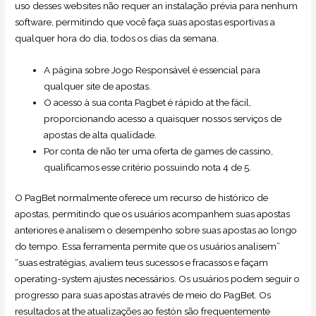
uso desses websites não requer an instalação prévia para nenhum
software, permitindo que você faça suas apostas esportivas a
qualquer hora do dia, todos os dias da semana.
A página sobre Jogo Responsável é essencial para
qualquer site de apostas.
O acesso à sua conta Pagbet é rápido at the fácil,
proporcionando acesso a quaisquer nossos serviços de
apostas de alta qualidade.
Por conta de não ter uma oferta de games de cassino,
qualificamos esse critério possuindo nota 4 de 5.
O PagBet normalmente oferece um recurso de histórico de
apostas, permitindo que os usuários acompanhem suas apostas
anteriores e analisem o desempenho sobre suas apostas ao longo
do tempo. Essa ferramenta permite que os usuários analisem”
“suas estratégias, avaliem teus sucessos e fracassos e façam
operating-system ajustes necessários. Os usuários podem seguir o
progresso para suas apostas através de meio do PagBet. Os
resultados at the atualizações ao festón são frequentemente