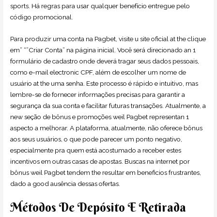
sports. Há regras para usar qualquer benefício entregue pelo
código promocional.
Para produzir uma conta na Pagbet, visite u site oficial at the clique
em” “”Criar Conta” na página inicial. Você será direcionado an 1
formulário de cadastro onde deverá tragar seus dados pessoais,
como e-mail electronic CPF, além de escolher um nome de
usuário at the uma senha. Este processo é rápido e intuitivo, mas
lembre-se de fornecer informações precisas para garantir a
segurança da sua conta e facilitar futuras transações. Atualmente, a
new seção de bônus e promoções weil Pagbet representan 1
aspecto a melhorar. A plataforma, atualmente, não oferece bônus
aos seus usuários, o que pode parecer um ponto negativo,
especialmente pra quem está acostumado a receber estes
incentivos em outras casas de apostas. Buscas na internet por
bônus weil Pagbet tendem the resultar em beneficios frustrantes,
dado a good ausência dessas ofertas.
Métodos De Depósito E Retirada