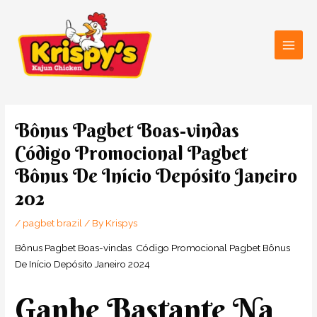
Skip
Main
to
Men
content
Post
navigation
Bônus Pagbet Boas-vindas ️
Código Promocional Pagbet
Bônus De Início Depósito Janeiro
202
/
pagbet brazil
/ By
Krispys
Bônus Pagbet Boas-vindas ️ Código Promocional Pagbet Bônus
De Início Depósito Janeiro 2024
Ganhe Bastante Na