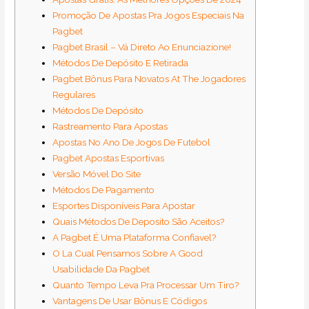
Promoção De Apostas Pra Jogos Especiais Na
Pagbet
Pagbet Brasil – Vá Direto Ao Enunciazione!
Métodos De Depósito E Retirada
Pagbet Bônus Para Novatos At The Jogadores
Regulares
Métodos De Depósito
Rastreamento Para Apostas
Apostas No Ano De Jogos De Futebol
Pagbet Apostas Esportivas
Versão Móvel Do Site
Métodos De Pagamento
Esportes Disponíveis Para Apostar
Quais Métodos De Deposito São Aceitos?
A Pagbet É Uma Plataforma Confiavel?
O La Cual Pensamos Sobre A Good
Usabilidade Da Pagbet
Quanto Tempo Leva Pra Processar Um Tiro?
Vantagens De Usar Bônus E Códigos