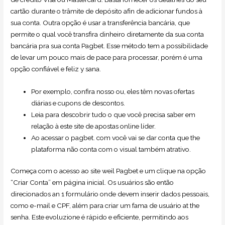
cartão durante o trâmite de depósito afin de adicionar fundos à
sua conta. Outra opção é usar a transferência bancária, que
permite o qual você transfira dinheiro diretamente da sua conta
bancária pra sua conta Pagbet. Esse método tem a possibilidade
de levar um pouco mais de pace para processar, porém é uma
opção confiável e feliz y sana.
Por exemplo, confira nosso ou, eles têm novas ofertas
diárias e cupons de descontos.
Leia para descobrir tudo o que você precisa saber em
relação à este site de apostas online líder.
Ao acessar o pagbet. com você vai se dar conta que the
plataforma não conta com o visual também atrativo.
Começa com o acesso ao site weil Pagbet e um clique na opção
“Criar Conta” em página inicial. Os usuários são então
direcionados an 1 formulário onde devem inserir dados pessoais,
como e-mail e CPF, além para criar um fama de usuário at the
senha. Este evoluzione é rápido e eficiente, permitindo aos