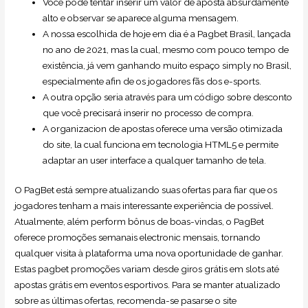
Você pode tentar inserir um valor de aposta absurdamente
alto e observar se aparece alguma mensagem.
A nossa escolhida de hoje em dia é a Pagbet Brasil, lançada
no ano de 2021, mas la cual, mesmo com pouco tempo de
existência, já vem ganhando muito espaço simply no Brasil,
especialmente afin de os jogadores fãs dos e-sports.
A outra opção seria através para um código sobre desconto
que você precisará inserir no processo de compra.
A organizacion de apostas oferece uma versão otimizada
do site, la cual funciona em tecnologia HTML5 e permite
adaptar an user interface a qualquer tamanho de tela.
O PagBet está sempre atualizando suas ofertas para fiar que os
jogadores tenham a mais interessante experiência de possível.
Atualmente, além perform bônus de boas-vindas, o PagBet
oferece promoções semanais electronic mensais, tornando
qualquer visita à plataforma uma nova oportunidade de ganhar.
Estas pagbet promoções variam desde giros grátis em slots até
apostas grátis em eventos esportivos. Para se manter atualizado
sobre as últimas ofertas, recomenda-se pasarse o site