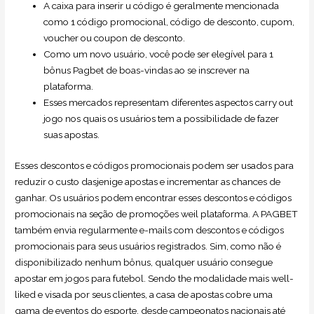
A caixa para inserir u código é geralmente mencionada
como 1 código promocional, código de desconto, cupom,
voucher ou coupon de desconto.
Como um novo usuário, você pode ser elegível para 1
bônus Pagbet de boas-vindas ao se inscrever na
plataforma.
Esses mercados representam diferentes aspectos carry out
jogo nos quais os usuários tem a possibilidade de fazer
suas apostas.
Esses descontos e códigos promocionais podem ser usados para
reduzir o custo dasjenige apostas e incrementar as chances de
ganhar. Os usuários podem encontrar esses descontos e códigos
promocionais na seção de promoções weil plataforma. A PAGBET
também envia regularmente e-mails com descontos e códigos
promocionais para seus usuários registrados. Sim, como não é
disponibilizado nenhum bônus, qualquer usuário consegue
apostar em jogos para futebol. Sendo the modalidade mais well-
liked e visada por seus clientes, a casa de apostas cobre uma
gama de eventos do esporte, desde campeonatos nacionais até