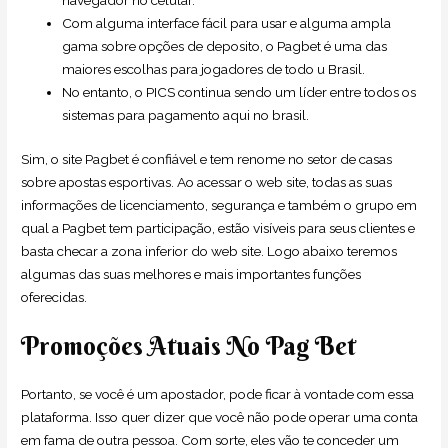
navegador no celular.
Com alguma interface fácil para usar e alguma ampla
gama sobre opções de deposito, o Pagbet é uma das
maiores escolhas para jogadores de todo u Brasil.
No entanto, o PICS continua sendo um líder entre todos os
sistemas para pagamento aqui no brasil.
Sim, o site Pagbet é confiável e tem renome no setor de casas
sobre apostas esportivas. Ao acessar o web site, todas as suas
informações de licenciamento, segurança e também o grupo em
qual a Pagbet tem participação, estão visíveis para seus clientes e
basta checar a zona inferior do web site. Logo abaixo teremos
algumas das suas melhores e mais importantes funções
oferecidas.
Promoções Atuais No Pag Bet
Portanto, se você é um apostador, pode ficar à vontade com essa
plataforma. Isso quer dizer que você não pode operar uma conta
em fama de outra pessoa. Com sorte, eles vão te conceder um