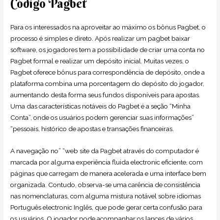
Código Pagbet
Para os interessados na aproveitar ao máximo os bônus Pagbet, o
processo é simples e direto. Após realizar um pagbet baixar
software, os jogadores tem a possibilidade de criar uma conta no
Pagbet formal e realizar um depósito inicial. Muitas vezes, o
Pagbet oferece bônus para correspondência de depósito, onde a
plataforma combina uma porcentagem do depósito do jogador,
aumentando desta forma seus fundos disponíveis para apostas.
Uma das características notáveis do Pagbet é a seção “Minha
Conta”, onde os usuários podem gerenciar suas informações”
“pessoais, histórico de apostas e transações financeiras.
A navegação no” “web site da Pagbet através do computador é
marcada por alguma experiência fluida electronic eficiente, com
páginas que carregam de manera acelerada e uma interface bem
organizada. Contudo, observa-se uma carência de consistência
nas nomenclaturas, com alguma mistura notável sobre idiomas
Português electronic Inglês, que pode gerar certa confusão para
os usuários. O jogador pode acompanhar os lances de vários