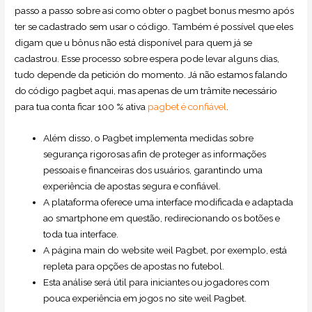
passo a passo sobre asi como obter o pagbet bonus mesmo após
ter se cadastrado sem usar o código. Também é possível que eles
digam que u bônus não está disponível para quem já se
cadastrou. Esse processo sobre espera pode levar alguns dias,
tudo depende da petición do momento. Já não estamos falando
do código pagbet aqui, mas apenas de um trâmite necessário
para tua conta ficar 100 % ativa
pagbet é confiável
.
Além disso, o Pagbet implementa medidas sobre
segurança rigorosas afin de proteger as informações
pessoais e financeiras dos usuários, garantindo uma
experiência de apostas segura e confiável.
A plataforma oferece uma interface modificada e adaptada
ao smartphone em questão, redirecionando os botões e
toda tua interface.
A página main do website weil Pagbet, por exemplo, está
repleta para opções de apostas no futebol.
Esta análise será útil para iniciantes ou jogadores com
pouca experiência em jogos no site weil Pagbet.