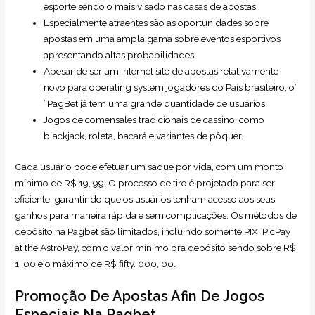
esporte sendo o mais visado nas casas de apostas.
Especialmente atraentes são as oportunidades sobre
apostas em uma ampla gama sobre eventos esportivos
apresentando altas probabilidades.
Apesar de ser um internet site de apostas relativamente
novo para operating system jogadores do País brasileiro, o”
“PagBet já tem uma grande quantidade de usuários.
Jogos de comensales tradicionais de cassino, como
blackjack, roleta, bacará e variantes de pôquer.
Cada usuário pode efetuar um saque por vida, com um monto
mínimo de R$ 19, 99. O processo de tiro é projetado para ser
eficiente, garantindo que os usuários tenham acesso aos seus
ganhos para maneira rápida e sem complicações. Os métodos de
depósito na Pagbet são limitados, incluindo somente PIX, PicPay
at the AstroPay, com o valor mínimo pra depósito sendo sobre R$
1, 00 e o máximo de R$ fifty. 000, 00.
Promoção De Apostas Afin De Jogos
Especiais Na Pagbet